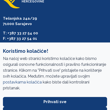
HERCEGOVINE
Tešanjska 24a/29
71000 Sarajevo
T: +387 33 27 54 00
F: +387 33 27 54 01
saibih@revizija.gov.ba
Koristimo kolačiće!
Na našoj web stranici koristimo kolačiće kako bismo
osigurali osnovne funkcionalnosti i pravilno funkcioniranje
Pristup informacijama
stranice. Klikom na "Prihvati sve" pristajete na korištenje
svih kolačića. Međutim, možete upravljati svojim
Mapa sajta
postavkama kolačića
kako biste dali kontrolirani
Oglasi
pristanak.
Uslovi korištenja
Prihvati sve
Javne nabavke