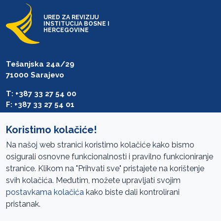
URED ZA REVIZIJU
INSTITUCIJA BOSNE I
HERCEGOVINE
Tešanjska 24a/29
71000 Sarajevo
T: +387 33 27 54 00
F: +387 33 27 54 01
saibih@revizija.gov.ba
Koristimo kolačiće!
Na našoj web stranici koristimo kolačiće kako bismo
osigurali osnovne funkcionalnosti i pravilno funkcioniranje
Pristup informacijama
stranice. Klikom na "Prihvati sve" pristajete na korištenje
svih kolačića. Međutim, možete upravljati svojim
Mapa sajta
postavkama kolačića
kako biste dali kontrolirani
Oglasi
pristanak.
Uslovi korištenja