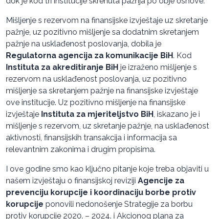
dok je kod tri institucije skrenuta pažnja po obje osnove.
Mišljenje s rezervom na finansijske izvještaje uz skretanje
pažnje, uz pozitivno mišljenje sa dodatnim skretanjem
pažnje na usklađenost poslovanja, dobila je
Regulatorna agencija za komunikacije BiH
. Kod
Instituta za akreditiranje BiH
je izraženo mišljenje s
rezervom na usklađenost poslovanja, uz pozitivno
mišljenje sa skretanjem pažnje na finansijske izvještaje
ove institucije. Uz pozitivno mišljenje na finansijske
izvještaje
Instituta za mjeriteljstvo BiH
, iskazano je i
mišljenje s rezervom, uz skretanje pažnje, na usklađenost
aktivnosti, finansijskih transakcija i informacija sa
relevantnim zakonima i drugim propisima.
I ove godine smo kao ključno pitanje koje treba objaviti u
našem izvještaju o finansijskoj reviziji
Agencije za
prevenciju korupcije i koordinaciju borbe protiv
korupcije
ponovili nedonošenje Strategije za borbu
protiv korupcije 2020. – 2024. i Akcionog plana za