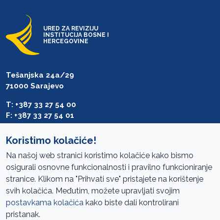
URED ZA REVIZIJU
INSTITUCIJA BOSNE I
HERCEGOVINE
Tešanjska 24a/29
71000 Sarajevo
T: +387 33 27 54 00
F: +387 33 27 54 01
saibih@revizija.gov.ba
Koristimo kolačiće!
Na našoj web stranici koristimo kolačiće kako bismo
osigurali osnovne funkcionalnosti i pravilno funkcioniranje
Pristup informacijama
stranice. Klikom na "Prihvati sve" pristajete na korištenje
svih kolačića. Međutim, možete upravljati svojim
Mapa sajta
postavkama kolačića
kako biste dali kontrolirani
Oglasi
pristanak.