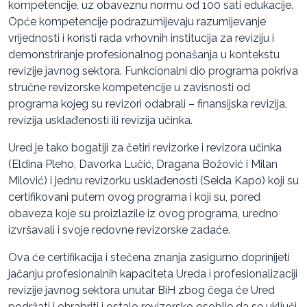
kompetencije, uz obaveznu normu od 100 sati edukacije.
Opće kompetencije podrazumijevaju razumijevanje
vrijednosti i koristi rada vrhovnih institucija za reviziju i
demonstriranje profesionalnog ponašanja u kontekstu
revizije javnog sektora. Funkcionalni dio programa pokriva
stručne revizorske kompetencije u zavisnosti od
programa kojeg su revizori odabrali – finansijska revizija,
revizija usklađenosti ili revizija učinka.
Ured je tako bogatiji za četiri revizorke i revizora učinka
(Eldina Pleho, Davorka Lučić, Dragana Božović i Milan
Milović) i jednu revizorku usklađenosti (Seida Kapo) koji su
certifikovani putem ovog programa i koji su, pored
obaveza koje su proizlazile iz ovog programa, uredno
izvršavali i svoje redovne revizorske zadaće.
Ova će certifikacija i stečena znanja zasigurno doprinijeti
jačanju profesionalnih kapaciteta Ureda i profesionalizaciji
revizije javnog sektora unutar BiH zbog čega će Ured
podržati i ohrabriti i ostalo revizorsko osoblje da se uključi