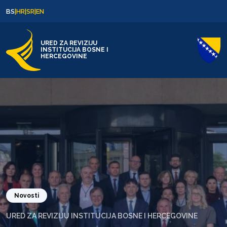
Skip to content
Skip to footer
BS
|
HR
|
SR
|
EN
URED ZA REVIZIJU
INSTITUCIJA BOSNE I
HERCEGOVINE
Novosti
URED ZA REVIZIJU INSTITUCIJA BOSNE I HERCEGOVINE