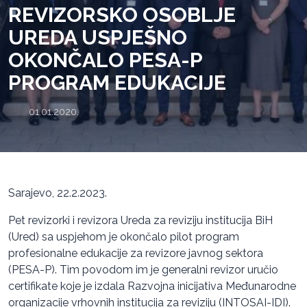
REVIZORSKO OSOBLJE
UREDA USPJEŠNO
OKONČALO PESA-P
PROGRAM EDUKACIJE
01.01.2020.
Sarajevo, 22.2.2023.
Pet revizorki i revizora Ureda za reviziju institucija BiH
(Ured) sa uspjehom je okončalo pilot program
profesionalne edukacije za revizore javnog sektora
(PESA-P). Tim povodom im je generalni revizor uručio
certifikate koje je izdala Razvojna inicijativa Međunarodne
organizacije vrhovnih institucija za reviziju (INTOSAI-IDI).