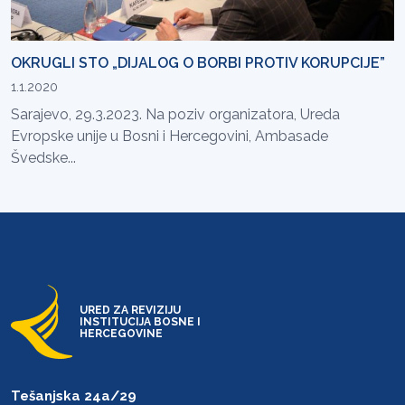
OKRUGLI STO „DIJALOG O BORBI PROTIV KORUPCIJE”
1.1.2020
Sarajevo, 29.3.2023. Na poziv organizatora, Ureda
Evropske unije u Bosni i Hercegovini, Ambasade
Švedske...
URED ZA REVIZIJU
INSTITUCIJA BOSNE I
HERCEGOVINE
Tešanjska 24a/29