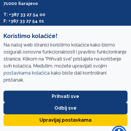
71000 Sarajevo
T: +387 33 27 54 00
F: +387 33 27 54 01
saibih@revizija.gov.ba
Koristimo kolačiće!
Na našoj web stranici koristimo kolačiće kako bismo
osigurali osnovne funkcionalnosti i pravilno funkcioniranje
Pristup informacijama
stranice. Klikom na "Prihvati sve" pristajete na korištenje
svih kolačića. Međutim, možete upravljati svojim
Mapa sajta
postavkama kolačića
kako biste dali kontrolirani
Oglasi
pristanak.
Uslovi korištenja
Prihvati sve
Javne nabavke
Zaštita privatnosti
Odbij sve
FAQ
Upravljaj postavkama