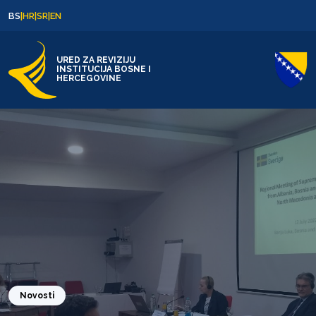
Skip to content
Skip to footer
BS
|
HR
|
SR
|
EN
URED ZA REVIZIJU
INSTITUCIJA BOSNE I
HERCEGOVINE
Novosti