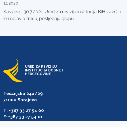
1.1.2020
Sarajevo, 30.7.2021. Ured za reviziju institucija BiH završio
je i objavio treću, posljednju grupu...
URED ZA REVIZIJU
INSTITUCIJA BOSNE I
HERCEGOVINE
Tešanjska 24a/29
71000 Sarajevo
T: +387 33 27 54 00
F: +387 33 27 54 01