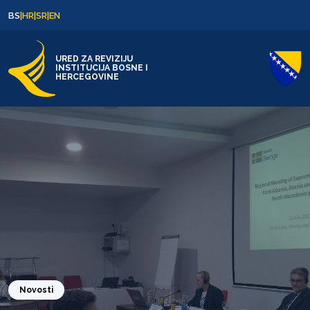
Skip to content
Skip to footer
BS
|
HR
|
SR
|
EN
URED ZA REVIZIJU
INSTITUCIJA BOSNE I
HERCEGOVINE
Novosti