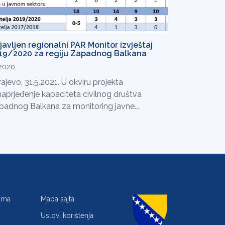
javljen regionalni PAR Monitor izvještaj
19/2020 za regiju Zapadnog Balkana
.2020
ajevo, 31.5.2021. U okviru projekta
naprjeđenje kapaciteta civilnog društva
padnog Balkana za monitoring javne...
jama
Mapa sajta
Uslovi korištenja