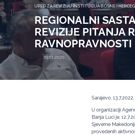
URED ZA REVIZIJU INSTITUCIJA BOSNE I HERCE
REGIONALNI SAST
REVIZIJE PITANJA
RAVNOPRAVNOSTI
01.01.2020.
Sarajevo, 13.7.2022.
U organizaciji Agen
Banja Luci je, 12.7.
Sjeverne Makedonije
provedenih aktivno