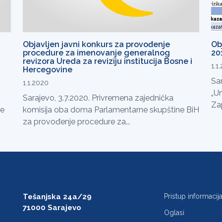
Objavljen javni konkurs za provođenje
Ob
procedure za imenovanje generalnog
20
revizora Ureda za reviziju institucija Bosne i
1.1
Hercegovine
Sar
1.1.2020
„U
Sarajevo, 3.7.2020. Privremena zajednička
Za
ke
komisija oba doma Parlamentarne skupštine BiH
za provođenje procedure za...
Tešanjska 24a/29
Pristup informaci
71000 Sarajevo
Oglasi