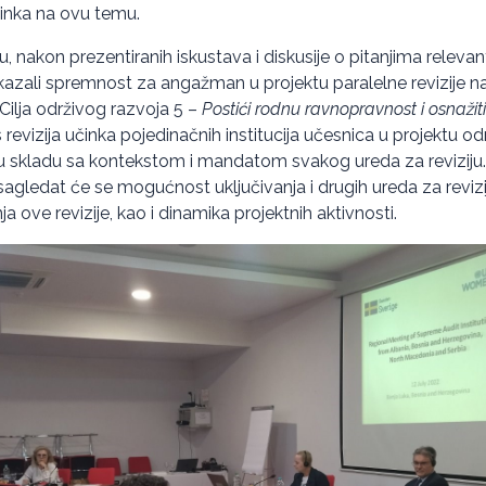
činka na ovu temu.
u, nakon prezentiranih iskustava i diskusije o pitanjima relev
iskazali spremnost za angažman u projektu paralelne revizije na
Cilja održivog razvoja 5 –
Postići rodnu ravnopravnost i osnažiti
s revizija učinka pojedinačnih institucija učesnica u projektu od
 skladu sa kontekstom i mandatom svakog ureda za reviziju.
gledat će se mogućnost uključivanja i drugih ureda za revizi
a ove revizije, kao i dinamika projektnih aktivnosti.