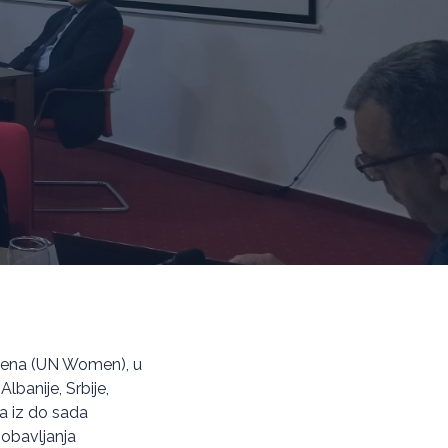
 žena (UN Women), u
lbanije, Srbije,
va iz do sada
obavljanja