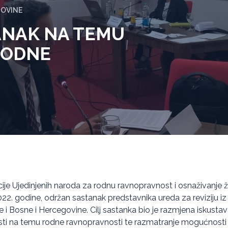
GOVINE
ANAK NA TEMU
 RODNE
cije Ujedinjenih naroda za rodnu ravnopravnost i osnaživanje
2022. godine, održan sastanak predstavnika ureda za reviziju iz A
 i Bosne i Hercegovine. Cilj sastanka bio je razmjena iskusta
sti na temu rodne ravnopravnosti te razmatranje mogućnosti 