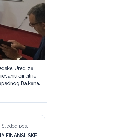
edske. Uredi za
nju čiji cilj je
 Zapadnog Balkana.
Sljedeći post
JA FINANSIJSKE