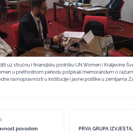
diti uz stručnu i finansijsku podršku UN Women i Kraljevine Šv
omen u prethodnom periodu potpisali memorandum o razumijeva
rodne ravnopravnosti u institucije i javne politike u zemljama
t
javnost povodom
PRVA GRUPA IZVJEŠTA