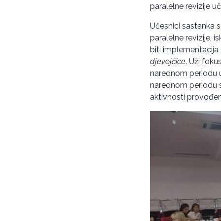
paralelne revizije u
Učesnici sastanka s
paralelne revizije, 
biti implementacija 
djevojčice
. Uži foku
narednom periodu u
narednom periodu sa
aktivnosti provođenj