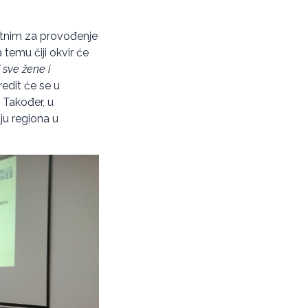
antnim za provođenje
 temu čiji okvir će
 sve žene i
redit će se u
 Također, u
ju regiona u