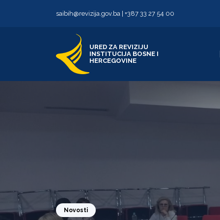
Skip to content
Skip to footer
saibih@revizija.gov.ba
|
+387 33 27 54 00
URED ZA REVIZIJU
INSTITUCIJA BOSNE I
HERCEGOVINE
Novosti