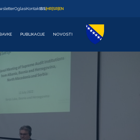
wsletter
Oglasi
Kontakt
BS
|
HR
|
SR
|
EN
BAVKE
PUBLIKACIJE
NOVOSTI