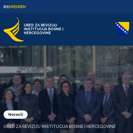
Skip to content
Skip to footer
BS
|
HR
|
SR
|
EN
URED ZA REVIZIJU
INSTITUCIJA BOSNE I
HERCEGOVINE
Novosti
URED ZA REVIZIJU INSTITUCIJA BOSNE I HERCEGOVINE