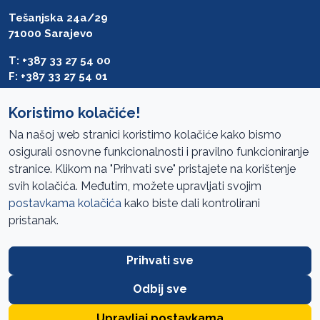
Tešanjska 24a/29
71000 Sarajevo
T: +387 33 27 54 00
F: +387 33 27 54 01
saibih@revizija.gov.ba
Koristimo kolačiće!
Na našoj web stranici koristimo kolačiće kako bismo
osigurali osnovne funkcionalnosti i pravilno funkcioniranje
Pristup informacijama
stranice. Klikom na "Prihvati sve" pristajete na korištenje
svih kolačića. Međutim, možete upravljati svojim
Mapa sajta
postavkama kolačića
kako biste dali kontrolirani
Oglasi
pristanak.
Uslovi korištenja
Prihvati sve
Javne nabavke
Zaštita privatnosti
Odbij sve
FAQ
Upravljaj postavkama