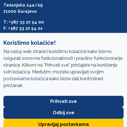
Tešanjska 24a/29
71000 Sarajevo
T: +387 33 27 54 00
F: +387 33 27 54 01
saibih@revizija.gov.ba
Koristimo kolačiće!
Na našoj web stranici koristimo kolačiće kako bismo
osigurali osnovne funkcionalnosti i pravilno funkcioniranje
Pristup informacijama
stranice. Klikom na "Prihvati sve" pristajete na korištenje
svih kolačića. Međutim, možete upravljati svojim
Mapa sajta
postavkama kolačića
kako biste dali kontrolirani
Oglasi
pristanak.
Uslovi korištenja
Prihvati sve
Javne nabavke
Zaštita privatnosti
Odbij sve
FAQ
Upravljaj postavkama