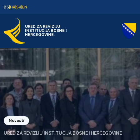
Skip to content
Skip to footer
BS
|
HR
|
SR
|
EN
URED ZA REVIZIJU
INSTITUCIJA BOSNE I
HERCEGOVINE
Novosti
URED ZA REVIZIJU INSTITUCIJA BOSNE I HERCEGOVINE