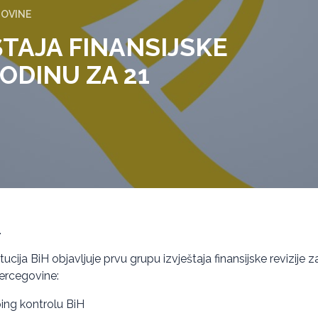
GOVINE
ŠTAJA FINANSIJSKE
GODINU ZA 21
.
itucija BiH objavljuje prvu grupu izvještaja finansijske revizije
Hercegovine:
ing kontrolu BiH