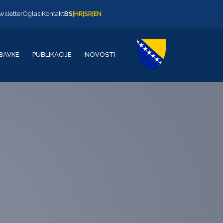
wsletter
Oglasi
Kontakt
BS
|
HR
|
SR
|
EN
BAVKE
PUBLIKACIJE
NOVOSTI