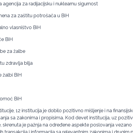
agencija za radijacijsku i nuklearnu sigurnost
mena za zaštitu potrošača u BiH
ualno vlasništvo BiH
će BiH
be za žalbe
u zdravlja bilja
 žalbi BiH
 pomoć BiH
tucije, 12 institucija je dobilo pozitivno mišljenje i na finansijsk
nja sa zakonima i propisima. Kod devet institucija, uz pozitiv
aje, skrenuta je pažnja na određene aspekte poslovanja vezan
skih transakcija i informacija sa relevantnim zakonima i drugim 