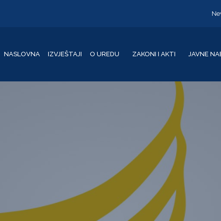
Ne
NASLOVNA
IZVJEŠTAJI
O UREDU
ZAKONI I AKTI
JAVNE NA