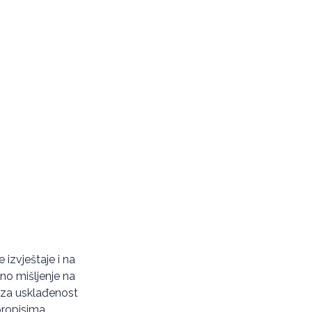
e izvještaje i na
no mišljenje na
o za usklađenost
propisima.