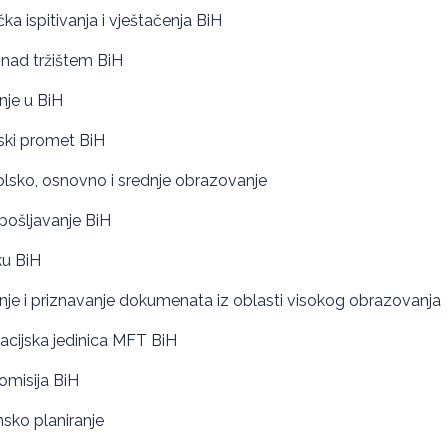
ka ispitivanja i vještačenja BiH
 nad tržištem BiH
nje u BiH
ski promet BiH
olsko, osnovno i srednje obrazovanje
apošljavanje BiH
ku BiH
nje i priznavanje dokumenata iz oblasti visokog obrazovanja
acijska jedinica MFT BiH
omisija BiH
sko planiranje