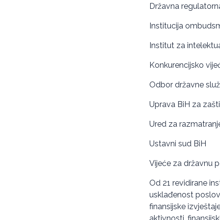
Državna regulatorna 
Institucija ombuds
Institut za intelekt
Konkurencijsko vije
Odbor državne služ
Uprava BiH za zaštit
Ured za razmatranje
Ustavni sud BiH
Vijeće za državnu
Od 21 revidirane insti
usklađenost poslova
finansijske izvješt
aktivnosti, finansij