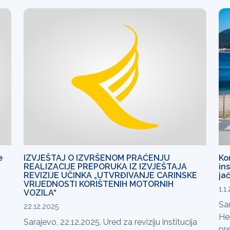
e
IZVJEŠTAJ O IZVRŠENOM PRAĆENJU
Ko
REALIZACIJE PREPORUKA IZ IZVJEŠTAJA
ins
REVIZIJE UČINKA „UTVRĐIVANJE CARINSKE
jač
VRIJEDNOSTI KORIŠTENIH MOTORNIH
1.1
VOZILA“
Sar
22.12.2025
Her
Sarajevo, 22.12.2025. Ured za reviziju institucija
pre