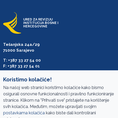
URED ZA REVIZIJU
INSTITUCIJA BOSNE I
HERCEGOVINE
Tešanjska 24a/29
71000 Sarajevo
T: +387 33 27 54 00
F: +387 33 27 54 01
saibih@revizija.gov.ba
Koristimo kolačiće!
Na našoj web stranici koristimo kolačiće kako bismo
osigurali osnovne funkcionalnosti i pravilno funkcioniranje
Pristup informacijama
stranice. Klikom na "Prihvati sve" pristajete na korištenje
svih kolačića. Međutim, možete upravljati svojim
Mapa sajta
postavkama kolačića
kako biste dali kontrolirani
Oglasi