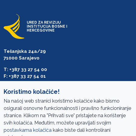
URED ZA REVIZIJU
INSTITUCIJA BOSNE I
HERCEGOVINE
Tešanjska 24a/29
71000 Sarajevo
T: +387 33 27 54 00
F: +387 33 27 54 01
saibih@revizija.gov.ba
Koristimo kolačiće!
Na našoj web stranici koristimo kolačiće kako bismo
osigurali osnovne funkcionalnosti i pravilno funkcioniranje
Pristup informacijama
stranice. Klikom na "Prihvati sve" pristajete na korištenje
svih kolačića. Međutim, možete upravljati svojim
Mapa sajta
postavkama kolačića
kako biste dali kontrolirani
Oglasi