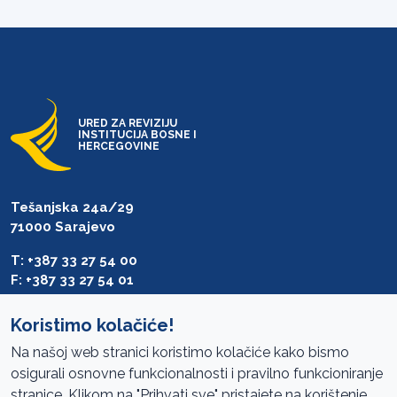
URED ZA REVIZIJU
INSTITUCIJA BOSNE I
HERCEGOVINE
Tešanjska 24a/29
71000 Sarajevo
T: +387 33 27 54 00
F: +387 33 27 54 01
saibih@revizija.gov.ba
Koristimo kolačiće!
Na našoj web stranici koristimo kolačiće kako bismo
osigurali osnovne funkcionalnosti i pravilno funkcioniranje
Pristup informacijama
stranice. Klikom na "Prihvati sve" pristajete na korištenje