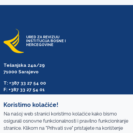
URED ZA REVIZIJU
INSTITUCIJA BOSNE I
HERCEGOVINE
Tešanjska 24a/29
71000 Sarajevo
T: +387 33 27 54 00
F: +387 33 27 54 01
saibih@revizija.gov.ba
Koristimo kolačiće!
Na našoj web stranici koristimo kolačiće kako bismo
osigurali osnovne funkcionalnosti i pravilno funkcioniranje
Pristup informacijama
stranice. Klikom na "Prihvati sve" pristajete na korištenje