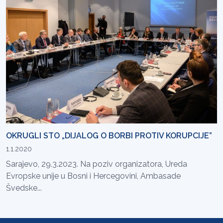
OKRUGLI STO „DIJALOG O BORBI PROTIV KORUPCIJE”
1.1.2020
Sarajevo, 29.3.2023. Na poziv organizatora, Ureda
Evropske unije u Bosni i Hercegovini, Ambasade
Švedske...