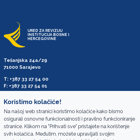
URED ZA REVIZIJU
INSTITUCIJA BOSNE I
HERCEGOVINE
Tešanjska 24a/29
71000 Sarajevo
T: +387 33 27 54 00
F: +387 33 27 54 01
saibih@revizija.gov.ba
Koristimo kolačiće!
Na našoj web stranici koristimo kolačiće kako bismo
osigurali osnovne funkcionalnosti i pravilno funkcioniranje
Pristup informacijama
stranice. Klikom na "Prihvati sve" pristajete na korištenje
svih kolačića. Međutim, možete upravljati svojim
Mapa sajta