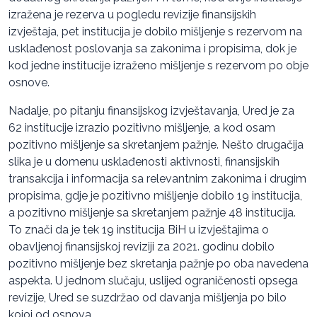
izražena je rezerva u pogledu revizije finansijskih
izvještaja, pet institucija je dobilo mišljenje s rezervom na
usklađenost poslovanja sa zakonima i propisima, dok je
kod jedne institucije izraženo mišljenje s rezervom po obјe
osnove.
Nadalje, po pitanju finansijskog izvještavanja, Ured je za
62 institucije izrazio pozitivno mišljenje, a kod osam
pozitivno mišljenje sa skretanjem pažnje. Nešto drugačija
slika je u domenu usklađenosti aktivnosti, finansijskih
transakcija i informacija sa relevantnim zakonima i drugim
propisima, gdje je pozitivno mišljenje dobilo 19 institucija,
a pozitivno mišljenje sa skretanjem pažnje 48 institucija.
To znači da je tek 19 institucija BiH u izvještajima o
obavljenoj finansijskoj reviziji za 2021. godinu dobilo
pozitivno mišljenje bez skretanja pažnje po oba navedena
aspekta. U jednom slučaju, uslijed ograničenosti opsega
revizije, Ured se suzdržao od davanja mišljenja po bilo
kojoj od osnova.