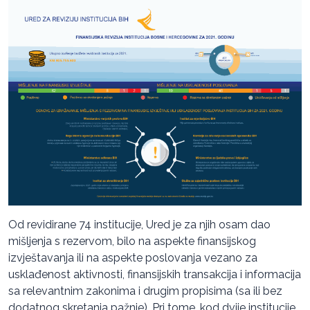
Od revidirane 74 institucije, Ured je za njih osam dao
mišljenja s rezervom, bilo na aspekte finansijskog
izvještavanja ili na aspekte poslovanja vezano za
usklađenost aktivnosti, finansijskih transakcija i informacija
sa relevantnim zakonima i drugim propisima (sa ili bez
dodatnog skretanja pažnje). Pri tome, kod dvije institucije