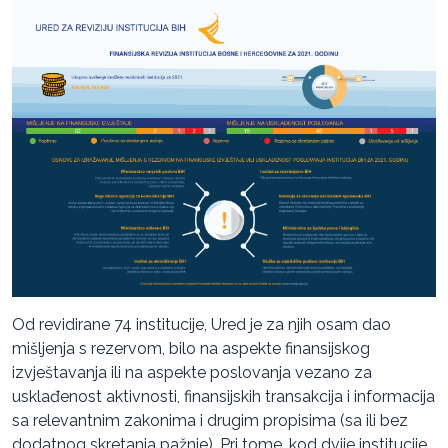
Od revidirane 74 institucije, Ured je za njih osam dao
mišljenja s rezervom, bilo na aspekte finansijskog
izvještavanja ili na aspekte poslovanja vezano za
usklađenost aktivnosti, finansijskih transakcija i informacija
sa relevantnim zakonima i drugim propisima (sa ili bez
dodatnog skretanja pažnje). Pri tome, kod dvije institucije