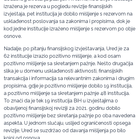
izražena je rezerva u pogledu revizije finansijskih
izvještaja, pet institucija je dobilo mišljenje s rezervom na
usklađenost poslovanja sa zakonima i propisima, dok je
kod jedne institucije izraženo mišljenje s rezervom po obјe
osnove.
Nadalje, po pitanju finansijskog izvještavanja, Ured je za
62 institucije izrazio pozitivno mišljenje, a kod osam
pozitivno mišljenje sa skretanjem pažnje. Nešto drugačija
slika je u domenu usklađenosti aktivnosti, finansijskih
transakcija i informacija sa relevantnim zakonima i drugim
propisima, gdje je pozitivno mišljenje dobilo 19 institucija,
a pozitivno mišljenje sa skretanjem pažnje 48 institucija.
To znači da je tek 19 institucija BiH u izvještajima o
obavljenoj finansijskoj reviziji za 2021. godinu dobilo
pozitivno mišljenje bez skretanja pažnje po oba navedena
aspekta. U jednom slučaju, uslijed ograničenosti opsega
revizije, Ured se suzdržao od davanja mišljenja po bilo
kojoj od osnova.