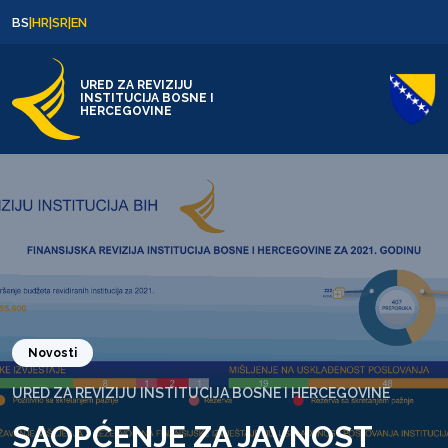
Skip to content
Skip to footer
BS
|
HR
|
SR
|
EN
URED ZA REVIZIJU
INSTITUCIJA BOSNE I
HERCEGOVINE
Novosti
URED ZA REVIZIJU INSTITUCIJA BOSNE I HERCEGOVINE
SAOPĆENJE ZA JAVNOST