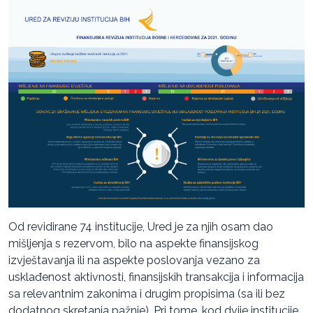
Od revidirane 74 institucije, Ured je za njih osam dao
mišljenja s rezervom, bilo na aspekte finansijskog
izvještavanja ili na aspekte poslovanja vezano za
usklađenost aktivnosti, finansijskih transakcija i informacija
sa relevantnim zakonima i drugim propisima (sa ili bez
dodatnog skretanja pažnje). Pri tome, kod dvije institucije