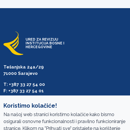
URED ZA REVIZIJU
INSTITUCIJA BOSNE I
HERCEGOVINE
Tešanjska 24a/29
71000 Sarajevo
T: +387 33 27 54 00
F: +387 33 27 54 01
saibih@revizija.gov.ba
Koristimo kolačiće!
Na našoj web stranici koristimo kolačiće kako bismo
osigurali osnovne funkcionalnosti i pravilno funkcioniranje
Pristup informacijama
stranice. Klikom na "Prihvati sve" pristajete na korištenje