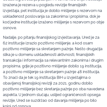
izražena je rezerva u pogledu revizije finansijskih
izvještaja, pet institucija je dobilo mišljenje s rezervom na
usklađenost poslovanja sa zakonima i propisima, dok je
kod jedne institucije izraženo mišljenje s rezervom po obјe
osnove.
Nadalje, po pitanju finansijskog izvještavanja, Ured je za
62 institucije izrazio pozitivno mišljenje, a kod osam
pozitivno mišljenje sa skretanjem pažnje. Nešto drugačija
slika je u domenu usklađenosti aktivnosti, finansijskih
transakcija i informacija sa relevantnim zakonima i drugim
propisima, gdje je pozitivno mišljenje dobilo 19 institucija,
a pozitivno mišljenje sa skretanjem pažnje 48 institucija.
To znači da je tek 19 institucija BiH u izvještajima o
obavljenoj finansijskoj reviziji za 2021. godinu dobilo
pozitivno mišljenje bez skretanja pažnje po oba navedena
aspekta. U jednom slučaju, uslijed ograničenosti opsega
revizije, Ured se suzdržao od davanja mišljenja po bilo
kojoj od osnova.