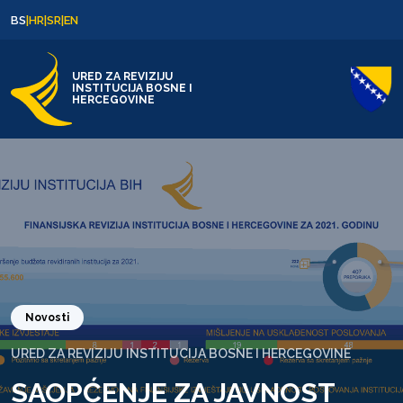
Skip to content
Skip to footer
BS
|
HR
|
SR
|
EN
URED ZA REVIZIJU
INSTITUCIJA BOSNE I
HERCEGOVINE
Novosti
URED ZA REVIZIJU INSTITUCIJA BOSNE I HERCEGOVINE
SAOPĆENJE ZA JAVNOST