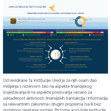
Od revidirane 74 institucije, Ured je za njih osam dao
mišljenja s rezervom, bilo na aspekte finansijskog
izvještavanja ili na aspekte poslovanja vezano za
usklađenost aktivnosti, finansijskih transakcija i informacija
sa relevantnim zakonima i drugim propisima (sa ili bez
dodatnog skretanja pažnje). Pri tome, kod dvije institucije