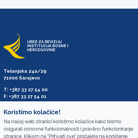
URED ZA REVIZIJU
INSTITUCIJA BOSNE I
HERCEGOVINE
Tešanjska 24a/29
71000 Sarajevo
T: +387 33 27 54 00
F: +387 33 27 54 01
saibih@revizija.gov.ba
Koristimo kolačiće!
Na našoj web stranici koristimo kolačiće kako bismo
osigurali osnovne funkcionalnosti i pravilno funkcioniranje
Pristup informacijama
stranice. Klikom na "Prihvati sve" pristajete na korištenje