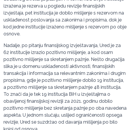
izražena je rezerva u pogledu revizije finansijskih
izvještaja, pet institucija je dobilo mišljenje s rezervom na
usklađenost poslovanja sa zakonima i propisima, dok je
kod jedne institucije izraženo mišljenje s rezervom po obјe
osnove.
Nadalje, po pitanju finansijskog izvještavanja, Ured je za
62 institucije izrazio pozitivno mišljenje, a kod osam
pozitivno mišljenje sa skretanjem pažnje. Nešto drugačija
slika je u domenu usklađenosti aktivnosti, finansijskih
transakcija i informacija sa relevantnim zakonima i drugim
propisima, gdje je pozitivno mišljenje dobilo 19 institucija,
a pozitivno mišljenje sa skretanjem pažnje 48 institucija.
To znači da je tek 19 institucija BiH u izvještajima o
obavljenoj finansijskoj reviziji za 2021. godinu dobilo
pozitivno mišljenje bez skretanja pažnje po oba navedena
aspekta. U jednom slučaju, uslijed ograničenosti opsega
revizije, Ured se suzdržao od davanja mišljenja po bilo
kojoj od osnova.