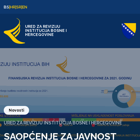
Skip to content
Skip to footer
BS
|
HR
|
SR
|
EN
URED ZA REVIZIJU
INSTITUCIJA BOSNE I
HERCEGOVINE
Novosti
URED ZA REVIZIJU INSTITUCIJA BOSNE I HERCEGOVINE
SAOPĆENJE ZA JAVNOST