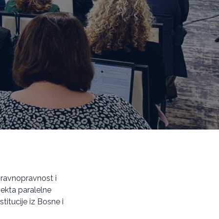
u ravnopravnost i
ekta paralelne
titucije iz Bosne i