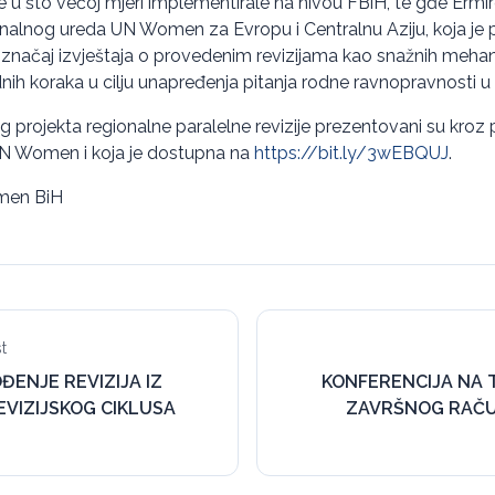
je u što većoj mjeri implementirale na nivou FBiH, te gđe Ermi
alnog ureda UN Women za Evropu i Centralnu Aziju, koja je p
i značaj izvještaja o provedenim revizijama kao snažnih meh
ih koraka u cilju unapređenja pitanja rodne ravnopravnosti 
 projekta regionalne paralelne revizije prezentovani su kroz pu
UN Women i koja je dostupna na
https://bit.ly/3wEBQUJ
.
omen BiH
t
ĐENJE REVIZIJA IZ
KONFERENCIJA NA T
VIZIJSKOG CIKLUSA
ZAVRŠNOG RAČ