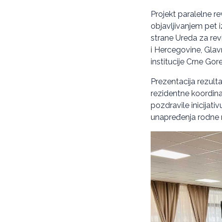
Projekt paralelne r
objavljivanjem pet i
strane Ureda za revi
i Hercegovine, Glav
institucije Crne Gore
Prezentacija rezult
rezidentne koordin
pozdravile inicijati
unapređenja rodne 