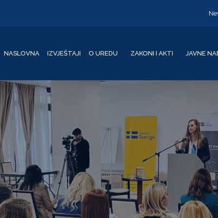
Ne
NASLOVNA
IZVJEŠTAJI
O UREDU
ZAKONI I AKTI
JAVNE NA