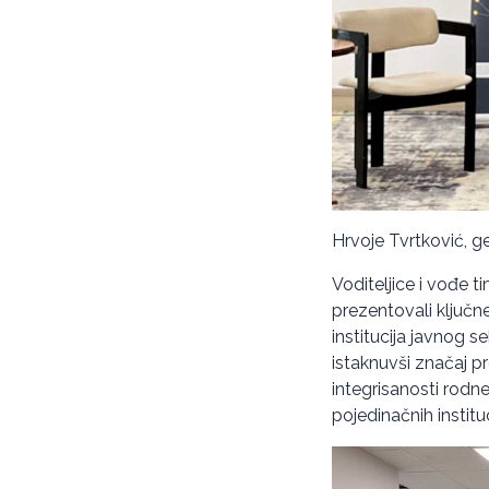
Hrvoje Tvrtković, gen
Voditeljice i vođe t
prezentovali ključne
institucija javnog s
istaknuvši značaj p
integrisanosti rodne
pojedinačnih instituc