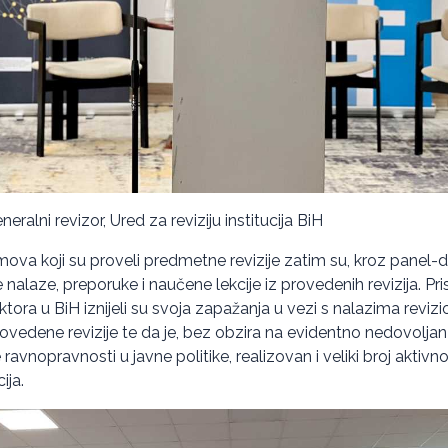
eralni revizor, Ured za reviziju institucija BiH
imova koji su proveli predmetne revizije zatim su, kroz panel-di
 nalaze, preporuke i naučene lekcije iz provedenih revizija. Pri
ektora u BiH iznijeli su svoja zapažanja u vezi s nalazima revizi
rovedene revizije te da je, bez obzira na evidentno nedovolja
 ravnopravnosti u javne politike, realizovan i veliki broj aktivno
ija.