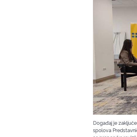
Događaj je zaključ
spolova Predstavnič