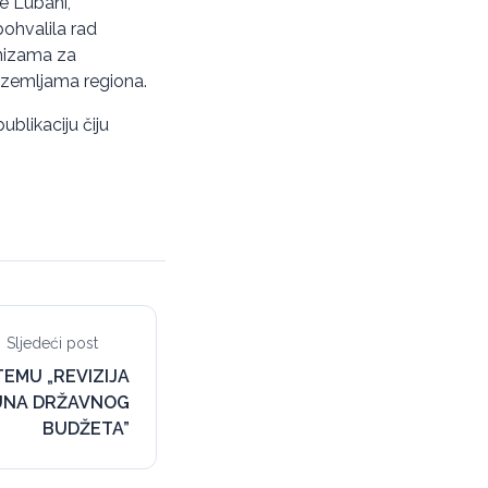
re Lubani,
ohvalila rad
anizama za
u zemljama regiona.
blikaciju čiju
Sljedeći post
EMU „REVIZIJA
UNA DRŽAVNOG
BUDŽETA”