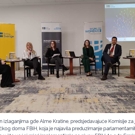
en izlaganjima gđe Alme Kratine, predsjedavajuće Komisije z
kog doma FBiH, koja je najavila preduzimanje parlamentarnih