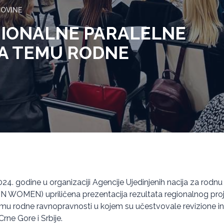
GOVINE
GIONALNE PARALELNE
NA TEMU RODNE
.
2024. godine u organizaciji Agencije Ujedinjenih nacija za rodn
N WOMEN) upriličena prezentacija rezultata regionalnog proj
temu rodne ravnopravnosti u kojem su učestvovale revizione ins
rne Gore i Srbije.