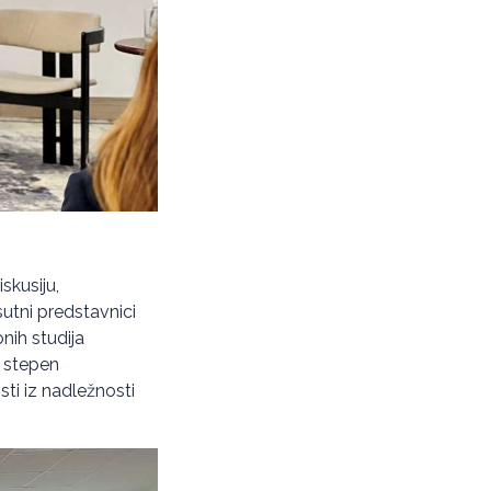
skusiju,
sutni predstavnici
onih studija
n stepen
sti iz nadležnosti