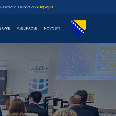
wsletter
Oglasi
Kontakt
BS
|
HR
|
SR
|
EN
BAVKE
PUBLIKACIJE
NOVOSTI