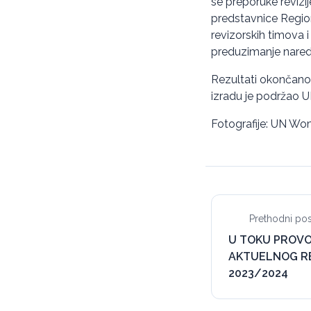
se preporuke revizi
predstavnice Region
revizorskih timova 
preduzimanje naredn
Rezultati okončanog
izradu je podržao 
Fotografije: UN W
Prethodni pos
U TOKU PROVO
AKTUELNOG RE
2023/2024