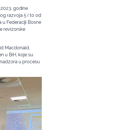
 2023. godine
og razvoja 5 i to od
ja u Federaciji Bosne
e revizorske
rid Macdonald,
n u BiH, koje su
og nadzora u procesu