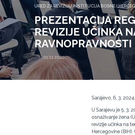
URED ZA REVIZIJU INSTITUCIJA BOSNE I HERCE
PREZENTACIJA RE
REVIZIJE UČINKA 
RAVNOPRAVNOSTI
01.01.2020.
Sarajevo, 6. 3. 2024
U Sarajevu je 5. 3. 
osnaživanje žena (U
revizije učinka na 
Hercegovine (BiH), C