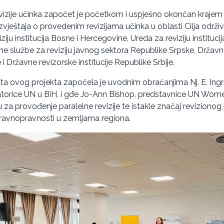
evizije učinka započet je početkom i uspješno okončan krajem
zvještaja o provedenim revizijama učinka u oblasti Cilja održiv
ziju institucija Bosne i Hercegovine, Ureda za reviziju instituci
ne službe za reviziju javnog sektora Republike Srpske, Državn
 i Državne revizorske institucije Republike Srbije.
ata ovog projekta započela je uvodnim obraćanjima Nj. E. Ing
atorice UN u BiH, i gđe Jo-Ann Bishop, predstavnice UN Wome
vu za provođenje paralelne revizije te istakle značaj revizion
ravnopravnosti u zemljama regiona.