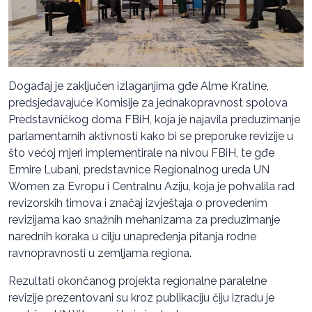
Događaj je zaključen izlaganjima gđe Alme Kratine,
predsjedavajuće Komisije za jednakopravnost spolova
Predstavničkog doma FBiH, koja je najavila preduzimanje
parlamentarnih aktivnosti kako bi se preporuke revizije u
što većoj mjeri implementirale na nivou FBiH, te gđe
Ermire Lubani, predstavnice Regionalnog ureda UN
Women za Evropu i Centralnu Aziju, koja je pohvalila rad
revizorskih timova i značaj izvještaja o provedenim
revizijama kao snažnih mehanizama za preduzimanje
narednih koraka u cilju unapređenja pitanja rodne
ravnopravnosti u zemljama regiona.
Rezultati okončanog projekta regionalne paralelne
revizije prezentovani su kroz publikaciju čiju izradu je