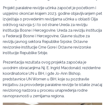
Projekt paralelne revizije učinka započet je početkom i
uspješno okončan krajem 2023. godine objavljivanjem pet
izvještaja o provedenim revizijama učinka u oblasti Cilja
održivog razvoja 5 i to od strane Ureda za reviziju
institucija Bosne i Hercegovine, Ureda za reviziju institucija
u Federaciji Bosne i Hercegovine, Glavne službe za
reviziju javnog sektora Republike Srpske, Državne
revizorske institucije Crne Gore i Državne revizorske
institucije Republike Srbije.
Prezentacija rezultata ovog projekta započela je
uvodnim obraćanjima Nj. E. Ingrid Macdonald, rezidentne
koordinatorice UN u BiH, i gđe Jo-Ann Bishop,
predstavnice UN Women u BiH, koje su pozdravile
inicijativu za provođenje paralelne revizije te istakle značaj
revizionog nadzora u procesu unapređenja rodne
ravnopravnosti u zemljama regiona.