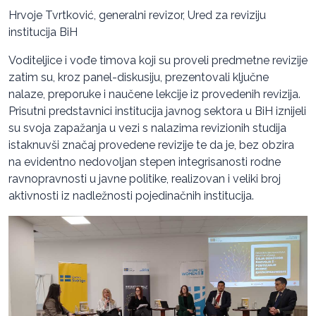
Hrvoje Tvrtković, generalni revizor, Ured za reviziju
institucija BiH
Voditeljice i vođe timova koji su proveli predmetne revizije
zatim su, kroz panel-diskusiju, prezentovali ključne
nalaze, preporuke i naučene lekcije iz provedenih revizija.
Prisutni predstavnici institucija javnog sektora u BiH iznijeli
su svoja zapažanja u vezi s nalazima revizionih studija
istaknuvši značaj provedene revizije te da je, bez obzira
na evidentno nedovoljan stepen integrisanosti rodne
ravnopravnosti u javne politike, realizovan i veliki broj
aktivnosti iz nadležnosti pojedinačnih institucija.