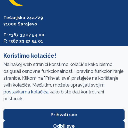
Tešanjska 24a/29
71000 Sarajevo
T: +387 33 27 54 00
F: +387 33 27 54 01
saibih@revizija.gov.ba
Koristimo kolačiće!
Na našoj web stranici koristimo kolačiće kako bismo
osigurali osnovne funkcionalnosti i pravilno funkcioniranje
Pristup informacijama
stranice. Klikom na "Prihvati sve" pristajete na korištenje
svih kolačića. Međutim, možete upravljati svojim
Mapa sajta
postavkama kolačića
kako biste dali kontrolirani
Oglasi
pristanak.
Uslovi korištenja
Prihvati sve
Javne nabavke
Zaštita privatnosti
Odbij sve