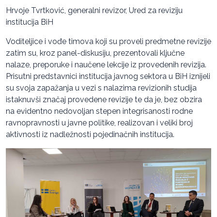
Hrvoje Tvrtković, generalni revizor, Ured za reviziju
institucija BiH
Voditeljice i vođe timova koji su proveli predmetne revizije
zatim su, kroz panel-diskusiju, prezentovali ključne
nalaze, preporuke i naučene lekcije iz provedenih revizija.
Prisutni predstavnici institucija javnog sektora u BiH iznijeli
su svoja zapažanja u vezi s nalazima revizionih studija
istaknuvši značaj provedene revizije te da je, bez obzira
na evidentno nedovoljan stepen integrisanosti rodne
ravnopravnosti u javne politike, realizovan i veliki broj
aktivnosti iz nadležnosti pojedinačnih institucija.