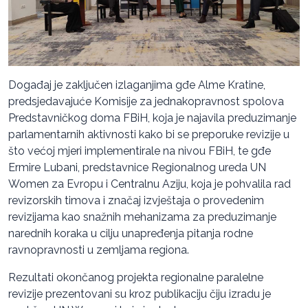
Događaj je zaključen izlaganjima gđe Alme Kratine,
predsjedavajuće Komisije za jednakopravnost spolova
Predstavničkog doma FBiH, koja je najavila preduzimanje
parlamentarnih aktivnosti kako bi se preporuke revizije u
što većoj mjeri implementirale na nivou FBiH, te gđe
Ermire Lubani, predstavnice Regionalnog ureda UN
Women za Evropu i Centralnu Aziju, koja je pohvalila rad
revizorskih timova i značaj izvještaja o provedenim
revizijama kao snažnih mehanizama za preduzimanje
narednih koraka u cilju unapređenja pitanja rodne
ravnopravnosti u zemljama regiona.
Rezultati okončanog projekta regionalne paralelne
revizije prezentovani su kroz publikaciju čiju izradu je