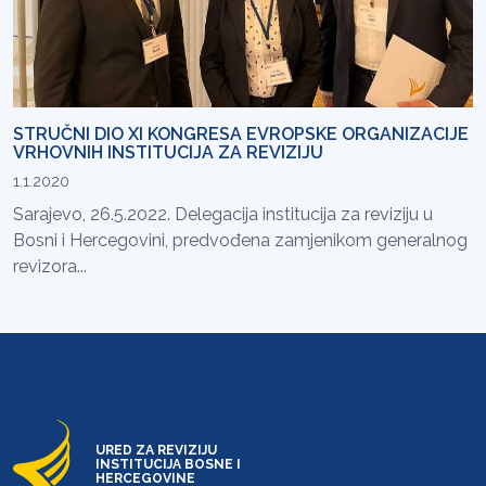
STRUČNI DIO XI KONGRESA EVROPSKE ORGANIZACIJE
VRHOVNIH INSTITUCIJA ZA REVIZIJU
1.1.2020
Sarajevo, 26.5.2022. Delegacija institucija za reviziju u
Bosni i Hercegovini, predvođena zamjenikom generalnog
revizora...
URED ZA REVIZIJU
INSTITUCIJA BOSNE I
HERCEGOVINE