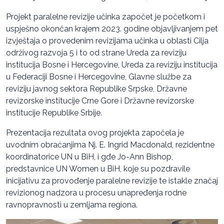
Projekt paralelne revizije učinka započet je početkom i
uspješno okončan krajem 2023. godine objavljivanjem pet
izvještaja o provedenim revizijama učinka u oblasti Cilja
održivog razvoja 5 i to od strane Ureda za reviziju
institucija Bosne i Hercegovine, Ureda za reviziju institucija
u Federaciji Bosne i Hercegovine, Glavne službe za
reviziju javnog sektora Republike Srpske, Državne
revizorske institucije Crne Gore i Državne revizorske
institucije Republike Srbije.
Prezentacija rezultata ovog projekta započela je
uvodnim obraćanjima Nj. E. Ingrid Macdonald, rezidentne
koordinatorice UN u BiH, i gđe Jo-Ann Bishop,
predstavnice UN Women u BiH, koje su pozdravile
inicijativu za provođenje paralelne revizije te istakle značaj
revizionog nadzora u procesu unapređenja rodne
ravnopravnosti u zemljama regiona.