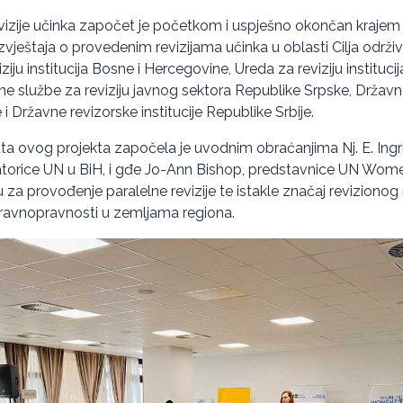
evizije učinka započet je početkom i uspješno okončan krajem
zvještaja o provedenim revizijama učinka u oblasti Cilja održiv
ziju institucija Bosne i Hercegovine, Ureda za reviziju instituci
ne službe za reviziju javnog sektora Republike Srpske, Državn
 i Državne revizorske institucije Republike Srbije.
ata ovog projekta započela je uvodnim obraćanjima Nj. E. Ing
atorice UN u BiH, i gđe Jo-Ann Bishop, predstavnice UN Wome
vu za provođenje paralelne revizije te istakle značaj revizion
ravnopravnosti u zemljama regiona.