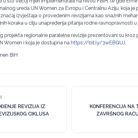
je u što većoj mjeri implementirale na nivou FBiH, te gđe Ermi
alnog ureda UN Women za Evropu i Centralnu Aziju, koja je p
i značaj izvještaja o provedenim revizijama kao snažnih meh
ih koraka u cilju unapređenja pitanja rodne ravnopravnosti 
 projekta regionalne paralelne revizije prezentovani su kroz pu
UN Women i koja je dostupna na
https://bit.ly/3wEBQUJ
.
omen BiH
t
ĐENJE REVIZIJA IZ
KONFERENCIJA NA T
VIZIJSKOG CIKLUSA
ZAVRŠNOG RAČ