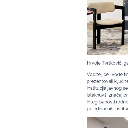
Hrvoje Tvrtković, gen
Voditeljice i vođe t
prezentovali ključne
institucija javnog s
istaknuvši značaj p
integrisanosti rodne
pojedinačnih instituc