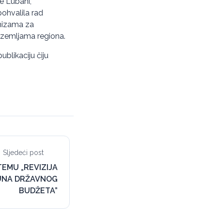
re Lubani,
ohvalila rad
anizama za
u zemljama regiona.
blikaciju čiju
Sljedeći post
EMU „REVIZIJA
UNA DRŽAVNOG
BUDŽETA”