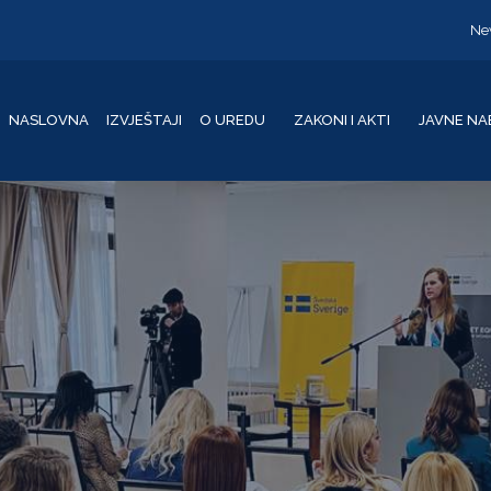
Ne
NASLOVNA
IZVJEŠTAJI
O UREDU
ZAKONI I AKTI
JAVNE NA