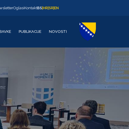
wsletter
Oglasi
Kontakt
BS
|
HR
|
SR
|
EN
BAVKE
PUBLIKACIJE
NOVOSTI