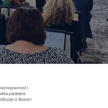
u ravnopravnost i
ekta paralelne
titucije iz Bosne i