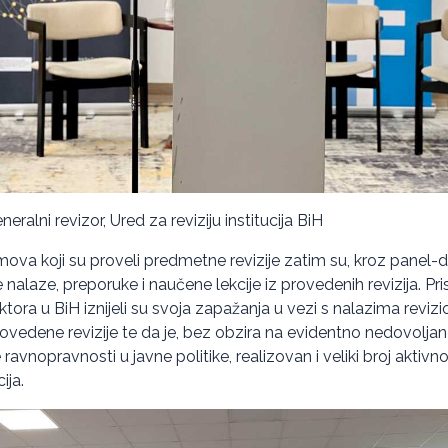
eralni revizor, Ured za reviziju institucija BiH
imova koji su proveli predmetne revizije zatim su, kroz panel-di
 nalaze, preporuke i naučene lekcije iz provedenih revizija. Pri
ektora u BiH iznijeli su svoja zapažanja u vezi s nalazima revizi
rovedene revizije te da je, bez obzira na evidentno nedovolja
 ravnopravnosti u javne politike, realizovan i veliki broj aktivno
ija.