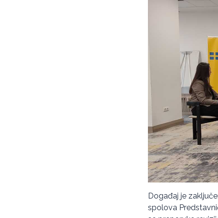
Događaj je zaključ
spolova Predstavnič