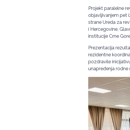
Projekt paralelne r
objavljivanjem pet i
strane Ureda za revi
i Hercegovine, Glav
institucije Crne Gore
Prezentacija rezult
rezidentne koordin
pozdravile inicijati
unapređenja rodne 