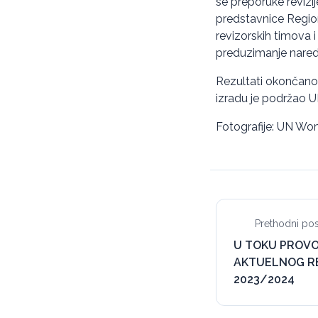
se preporuke revizi
predstavnice Region
revizorskih timova 
preduzimanje naredn
Rezultati okončanog
izradu je podržao 
Fotografije: UN W
Prethodni pos
U TOKU PROVO
AKTUELNOG RE
2023/2024