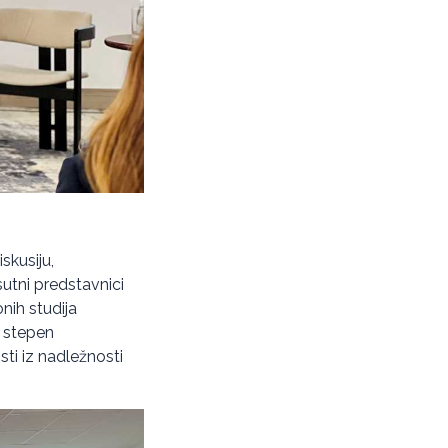
skusiju,
sutni predstavnici
onih studija
n stepen
sti iz nadležnosti