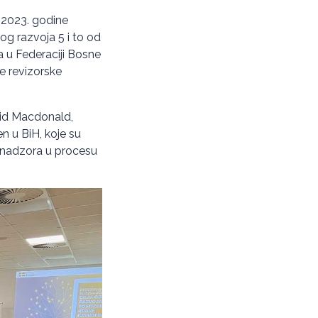
 2023. godine
og razvoja 5 i to od
ja u Federaciji Bosne
e revizorske
rid Macdonald,
n u BiH, koje su
og nadzora u procesu