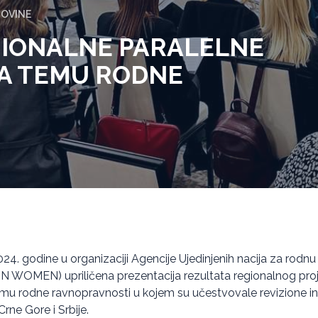
GOVINE
GIONALNE PARALELNE
NA TEMU RODNE
.
2024. godine u organizaciji Agencije Ujedinjenih nacija za rodn
N WOMEN) upriličena prezentacija rezultata regionalnog proj
temu rodne ravnopravnosti u kojem su učestvovale revizione ins
rne Gore i Srbije.