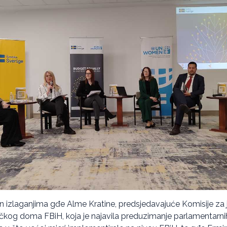
en izlaganjima gđe Alme Kratine, predsjedavajuće Komisije z
kog doma FBiH, koja je najavila preduzimanje parlamentarnih