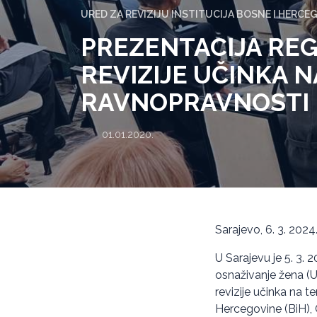
URED ZA REVIZIJU INSTITUCIJA BOSNE I HERCE
PREZENTACIJA RE
REVIZIJE UČINKA 
RAVNOPRAVNOSTI
01.01.2020.
Sarajevo, 6. 3. 2024
U Sarajevu je 5. 3. 
osnaživanje žena (U
revizije učinka na 
Hercegovine (BiH), C