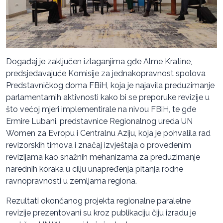
Događaj je zaključen izlaganjima gđe Alme Kratine,
predsjedavajuće Komisije za jednakopravnost spolova
Predstavničkog doma FBiH, koja je najavila preduzimanje
parlamentarnih aktivnosti kako bi se preporuke revizije u
što većoj mjeri implementirale na nivou FBiH, te gđe
Ermire Lubani, predstavnice Regionalnog ureda UN
Women za Evropu i Centralnu Aziju, koja je pohvalila rad
revizorskih timova i značaj izvještaja o provedenim
revizijama kao snažnih mehanizama za preduzimanje
narednih koraka u cilju unapređenja pitanja rodne
ravnopravnosti u zemljama regiona.
Rezultati okončanog projekta regionalne paralelne
revizije prezentovani su kroz publikaciju čiju izradu je