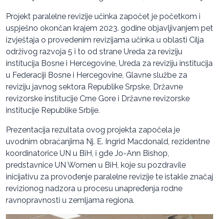
Projekt paralelne revizije učinka započet je početkom i
uspješno okončan krajem 2023. godine objavljivanjem pet
izvještaja o provedenim revizijama učinka u oblasti Cilja
održivog razvoja 5 i to od strane Ureda za reviziju
institucija Bosne i Hercegovine, Ureda za reviziju institucija
u Federaciji Bosne i Hercegovine, Glavne službe za
reviziju javnog sektora Republike Srpske, Državne
revizorske institucije Crne Gore i Državne revizorske
institucije Republike Srbije.
Prezentacija rezultata ovog projekta započela je
uvodnim obraćanjima Nj. E. Ingrid Macdonald, rezidentne
koordinatorice UN u BiH, i gđe Jo-Ann Bishop,
predstavnice UN Women u BiH, koje su pozdravile
inicijativu za provođenje paralelne revizije te istakle značaj
revizionog nadzora u procesu unapređenja rodne
ravnopravnosti u zemljama regiona.