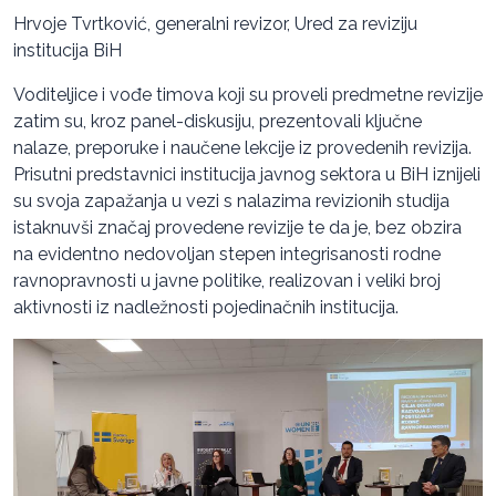
Hrvoje Tvrtković, generalni revizor, Ured za reviziju
institucija BiH
Voditeljice i vođe timova koji su proveli predmetne revizije
zatim su, kroz panel-diskusiju, prezentovali ključne
nalaze, preporuke i naučene lekcije iz provedenih revizija.
Prisutni predstavnici institucija javnog sektora u BiH iznijeli
su svoja zapažanja u vezi s nalazima revizionih studija
istaknuvši značaj provedene revizije te da je, bez obzira
na evidentno nedovoljan stepen integrisanosti rodne
ravnopravnosti u javne politike, realizovan i veliki broj
aktivnosti iz nadležnosti pojedinačnih institucija.