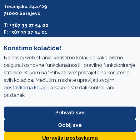
Tešanjska 24a/29
71000 Sarajevo
T: +387 33 27 54 00
F: +387 33 27 54 01
saibih@revizija.gov.ba
Koristimo kolačiće!
Na našoj web stranici koristimo kolačiće kako bismo
osigurali osnovne funkcionalnosti i pravilno funkcioniranje
Pristup informacijama
stranice. Klikom na "Prihvati sve" pristajete na korištenje
svih kolačića. Međutim, možete upravljati svojim
Mapa sajta
postavkama kolačića
kako biste dali kontrolirani
Oglasi
pristanak.
Uslovi korištenja
Prihvati sve
Javne nabavke
Zaštita privatnosti
Odbij sve
FAQ
Upravljaj postavkama