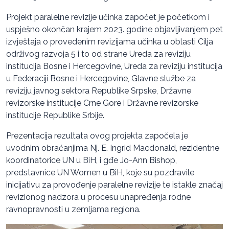
Projekt paralelne revizije učinka započet je početkom i
uspješno okončan krajem 2023. godine objavljivanjem pet
izvještaja o provedenim revizijama učinka u oblasti Cilja
održivog razvoja 5 i to od strane Ureda za reviziju
institucija Bosne i Hercegovine, Ureda za reviziju institucija
u Federaciji Bosne i Hercegovine, Glavne službe za
reviziju javnog sektora Republike Srpske, Državne
revizorske institucije Crne Gore i Državne revizorske
institucije Republike Srbije.
Prezentacija rezultata ovog projekta započela je
uvodnim obraćanjima Nj. E. Ingrid Macdonald, rezidentne
koordinatorice UN u BiH, i gđe Jo-Ann Bishop,
predstavnice UN Women u BiH, koje su pozdravile
inicijativu za provođenje paralelne revizije te istakle značaj
revizionog nadzora u procesu unapređenja rodne
ravnopravnosti u zemljama regiona.