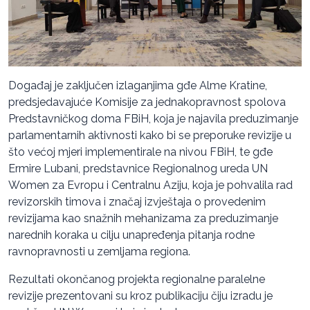
Događaj je zaključen izlaganjima gđe Alme Kratine,
predsjedavajuće Komisije za jednakopravnost spolova
Predstavničkog doma FBiH, koja je najavila preduzimanje
parlamentarnih aktivnosti kako bi se preporuke revizije u
što većoj mjeri implementirale na nivou FBiH, te gđe
Ermire Lubani, predstavnice Regionalnog ureda UN
Women za Evropu i Centralnu Aziju, koja je pohvalila rad
revizorskih timova i značaj izvještaja o provedenim
revizijama kao snažnih mehanizama za preduzimanje
narednih koraka u cilju unapređenja pitanja rodne
ravnopravnosti u zemljama regiona.
Rezultati okončanog projekta regionalne paralelne
revizije prezentovani su kroz publikaciju čiju izradu je