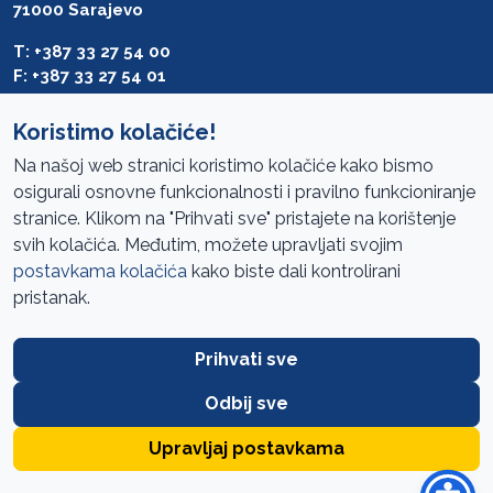
71000 Sarajevo
T: +387 33 27 54 00
F: +387 33 27 54 01
saibih@revizija.gov.ba
Koristimo kolačiće!
Na našoj web stranici koristimo kolačiće kako bismo
osigurali osnovne funkcionalnosti i pravilno funkcioniranje
Pristup informacijama
stranice. Klikom na "Prihvati sve" pristajete na korištenje
svih kolačića. Međutim, možete upravljati svojim
Mapa sajta
postavkama kolačića
kako biste dali kontrolirani
Oglasi
pristanak.
Uslovi korištenja
Prihvati sve
Javne nabavke
Zaštita privatnosti
Odbij sve
FAQ
Upravljaj postavkama