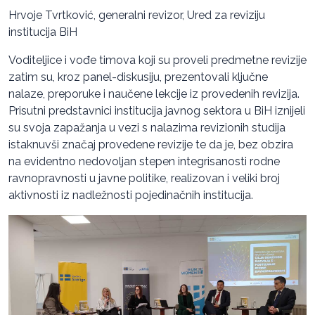
Hrvoje Tvrtković, generalni revizor, Ured za reviziju
institucija BiH
Voditeljice i vođe timova koji su proveli predmetne revizije
zatim su, kroz panel-diskusiju, prezentovali ključne
nalaze, preporuke i naučene lekcije iz provedenih revizija.
Prisutni predstavnici institucija javnog sektora u BiH iznijeli
su svoja zapažanja u vezi s nalazima revizionih studija
istaknuvši značaj provedene revizije te da je, bez obzira
na evidentno nedovoljan stepen integrisanosti rodne
ravnopravnosti u javne politike, realizovan i veliki broj
aktivnosti iz nadležnosti pojedinačnih institucija.