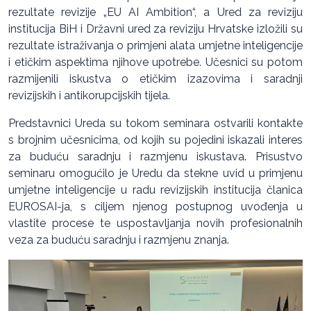
rezultate revizije „EU AI Ambition“, a Ured za reviziju
institucija BiH i Državni ured za reviziju Hrvatske izložili su
rezultate istraživanja o primjeni alata umjetne inteligencije
i etičkim aspektima njihove upotrebe. Učesnici su potom
razmijenili iskustva o etičkim izazovima i saradnji
revizijskih i antikorupcijskih tijela.
Predstavnici Ureda su tokom seminara ostvarili kontakte
s brojnim učesnicima, od kojih su pojedini iskazali interes
za buduću saradnju i razmjenu iskustava. Prisustvo
seminaru omogućilo je Uredu da stekne uvid u primjenu
umjetne inteligencije u radu revizijskih institucija članica
EUROSAI-ja, s ciljem njenog postupnog uvođenja u
vlastite procese te uspostavljanja novih profesionalnih
veza za buduću saradnju i razmjenu znanja.