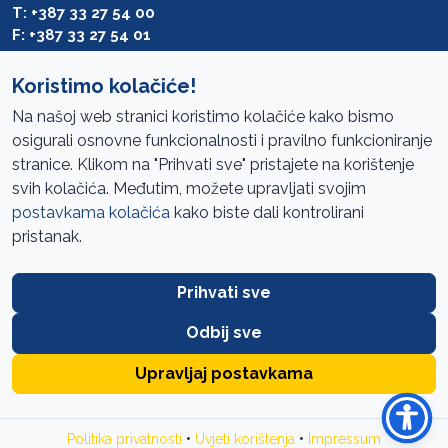
T: +387 33 27 54 00
F: +387 33 27 54 01
saibih@revizija.gov.ba
Koristimo kolačiće!
Na našoj web stranici koristimo kolačiće kako bismo
osigurali osnovne funkcionalnosti i pravilno funkcioniranje
Pristup informacijama
stranice. Klikom na "Prihvati sve" pristajete na korištenje
svih kolačića. Međutim, možete upravljati svojim
Mapa sajta
postavkama kolačića
kako biste dali kontrolirani
Oglasi
pristanak.
Uslovi korištenja
Prihvati sve
Javne nabavke
Zaštita privatnosti
Odbij sve
FAQ
Upravljaj postavkama
URED ZA REVIZIJU INSTITUCIJA BOSNE I HERCEGOVINE //
SIK
•
•
Politika privatnosti
Uvjeti korištenja
Impressum