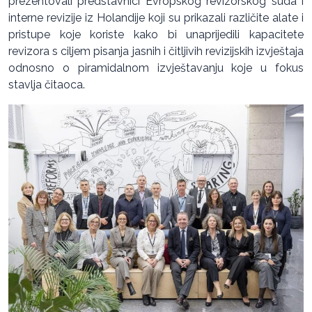
prezentovali predstavnici Evropskog revizorskog suda i
interne revizije iz Holandije koji su prikazali različite alate i
pristupe koje koriste kako bi unaprijedili kapacitete
revizora s ciljem pisanja jasnih i čitljivih revizijskih izvještaja
odnosno o piramidalnom izvještavanju koje u fokus
stavlja čitaoca.