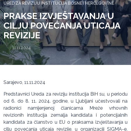
URED ZA REVIZIJU INSTITUCIJA BOSNE I HERCEGOVINE
PRAKSE IZVJEŠTAVANJA U
CILJU POVEĆANJA UTICAJA
REVIZIJE
11.11.2024.
Sarajevo, 11.11.2024
Predstavnici Ureda za reviziju institucija BiH su, u periodu
od 6. do 8. 11. 2024. godine, u Ljubljani učestvovali na
radionici namijenjenoj članicama Mreže vrhovnih
revizionih institucija zemalja kandidata i potencijalnih
kandidata za članstvo u EU o praksama izvještavanja u
cilju povećanja uticaja revizije, u organizaciji SIGMA-e,