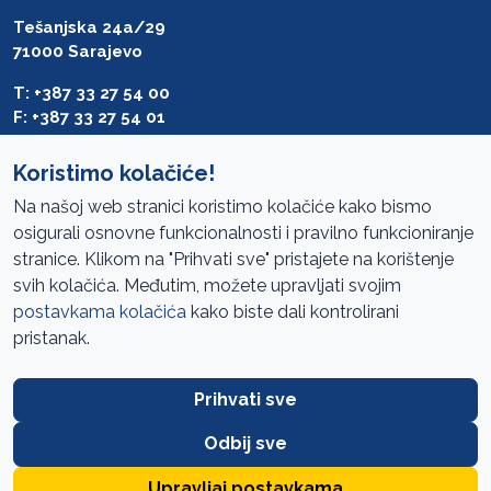
Tešanjska 24a/29
71000 Sarajevo
T: +387 33 27 54 00
F: +387 33 27 54 01
saibih@revizija.gov.ba
Koristimo kolačiće!
Na našoj web stranici koristimo kolačiće kako bismo
osigurali osnovne funkcionalnosti i pravilno funkcioniranje
Pristup informacijama
stranice. Klikom na "Prihvati sve" pristajete na korištenje
svih kolačića. Međutim, možete upravljati svojim
Mapa sajta
postavkama kolačića
kako biste dali kontrolirani
Oglasi
pristanak.
Uslovi korištenja
Prihvati sve
Javne nabavke
Zaštita privatnosti
Odbij sve
FAQ
Upravljaj postavkama