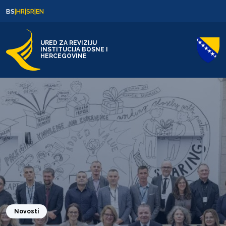
Skip to content
Skip to footer
BS
|
HR
|
SR
|
EN
URED ZA REVIZIJU
INSTITUCIJA BOSNE I
HERCEGOVINE
Novosti