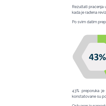
Rezultati praćenja 
kada je rađena revizi
Po svim datim prep
43% preporuka je 
konstatovane su po
Ostvaren je napreda