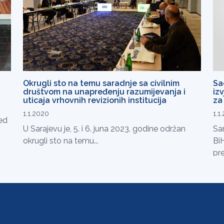
Okrugli sto na temu saradnje sa civilnim
Sa
društvom na unapređenju razumijevanja i
iz
uticaja vrhovnih revizionih institucija
za 
1.1.2020
1.1
red
U Sarajevu je, 5. i 6. juna 2023. godine održan
Sar
okrugli sto na temu...
BiH
pre