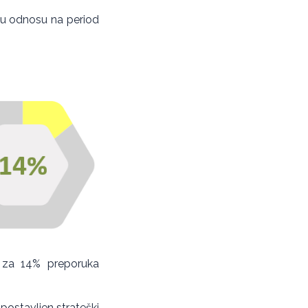
o u odnosu na period
a za 14% preporuka
postavljen strateški