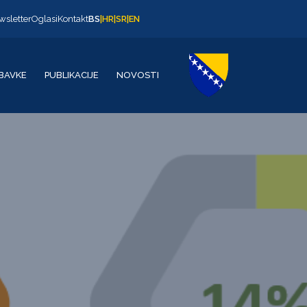
wsletter
Oglasi
Kontakt
BS
|
HR
|
SR
|
EN
BAVKE
PUBLIKACIJE
NOVOSTI