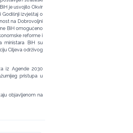
BiH je usvojilo Okvir
 Godišnji izvještaj o
snost na Dobrovoljni
tine BiH omogućeno
ekonomske reforme i
ća ministara BiH su
iju Ciljeva održivog
eza iz Agende 2030
žurnijeg pristupa u
taju objavljenom na