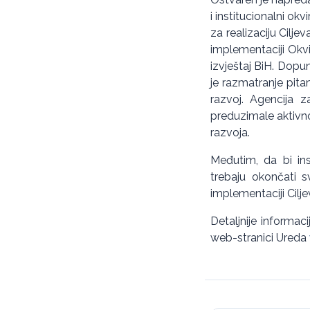
i institucionalni ok
za realizaciju Cilje
implementaciji Okvi
izvještaj BiH. Do
je razmatranje pit
razvoj. Agencija z
preduzimale aktivno
razvoja.
Međutim, da bi in
trebaju okončati s
implementaciji Cilj
Detaljnije informa
web-stranici Ureda