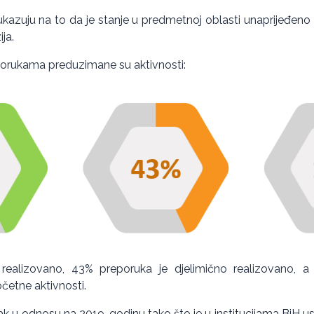
ukazuju na to da je stanje u predmetnoj oblasti unaprijeđen
ja.
orukama preduzimane su aktivnosti:
realizovano, 43% preporuka je djelimično realizovano, 
četne aktivnosti.
k u odnosu na 2019. godinu tako što je u institucijama BiH us