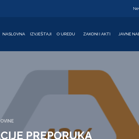
Ne
NASLOVNA
IZVJEŠTAJI
O UREDU
ZAKONI I AKTI
JAVNE NA
GOVINE
ACIJE PREPORUKA