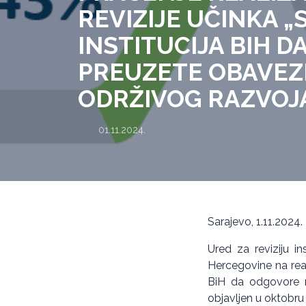
REVIZIJE UČINKA 
INSTITUCIJA BIH 
PREUZETE OBAVEZ
ODRŽIVOG RAZVOJA
01.11.2024.
Sarajevo, 1.11.2024.
Ured za reviziju in
Hercegovine na reali
BiH da odgovore n
objavljen u oktobru