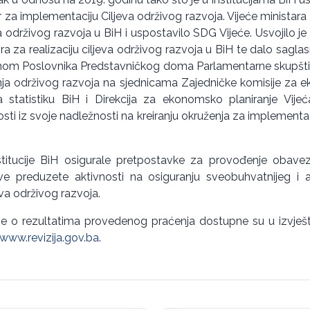
vir za implementaciju Ciljeva održivog razvoja. Vijeće ministara 
va održivog razvoja u BiH i uspostavilo SDG Vijeće. Usvojilo je i
ra za realizaciju ciljeva održivog razvoja u BiH te dalo sagla
punom Poslovnika Predstavničkog doma Parlamentarne skupš
anja održivog razvoja na sjednicama Zajedničke komisije za 
a statistiku BiH i Direkcija za ekonomsko planiranje Vije
sti iz svoje nadležnosti na kreiranju okruženja za implementac
stitucije BiH osigurale pretpostavke za provođenje obav
ve preduzete aktivnosti na osiguranju sveobuhvatnijeg i a
eva održivog razvoja.
cije o rezultatima provedenog praćenja dostupne su u izvješ
www.revizija.gov.ba
.