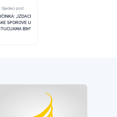
Sljedeći post
UČINKA: „IZDACI
SKE SPOROVE U
ITUCIJAMA BIH“