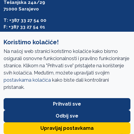
Tešanjska 24a/29
71000 Sarajevo
T: +387 33 27 54 00
F: +387 33 27 54 01
saibih@revizija.gov.ba
Koristimo kolačiće!
Na našoj web stranici koristimo kolačiće kako bismo
osigurali osnovne funkcionalnosti i pravilno funkcioniranje
Pristup informacijama
stranice. Klikom na "Prihvati sve" pristajete na korištenje
svih kolačića. Međutim, možete upravljati svojim
Mapa sajta
postavkama kolačića
kako biste dali kontrolirani
Oglasi
pristanak.
Uslovi korištenja
Prihvati sve
Javne nabavke
Zaštita privatnosti
Odbij sve
FAQ
Upravljaj postavkama