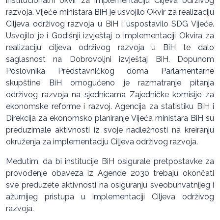
institucionalni okvir za implementaciju Ciljeva održivog
razvoja. Vijeće ministara BiH je usvojilo Okvir za realizaciju
Ciljeva održivog razvoja u BiH i uspostavilo SDG Vijeće.
Usvojilo je i Godišnji izvještaj o implementaciji Okvira za
realizaciju ciljeva održivog razvoja u BiH te dalo
saglasnost na Dobrovoljni izvještaj BiH. Dopunom
Poslovnika Predstavničkog doma Parlamentarne
skupštine BiH omogućeno je razmatranje pitanja
održivog razvoja na sjednicama Zajedničke komisije za
ekonomske reforme i razvoj. Agencija za statistiku BiH i
Direkcija za ekonomsko planiranje Vijeća ministara BiH su
preduzimale aktivnosti iz svoje nadležnosti na kreiranju
okruženja za implementaciju Ciljeva održivog razvoja.
Međutim, da bi institucije BiH osigurale pretpostavke za
provođenje obaveza iz Agende 2030 trebaju okončati
sve preduzete aktivnosti na osiguranju sveobuhvatnijeg i
ažurnijeg pristupa u implementaciji Ciljeva održivog
razvoja.