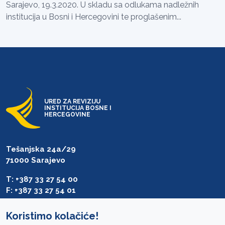
Sarajevo, 19.3.2020. U skladu sa odlukama nadležnih
institucija u Bosni i Hercegovini te proglašenim...
URED ZA REVIZIJU
INSTITUCIJA BOSNE I
HERCEGOVINE
Tešanjska 24a/29
71000 Sarajevo
T: +387 33 27 54 00
F: +387 33 27 54 01
saibih@revizija.gov.ba
Koristimo kolačiće!