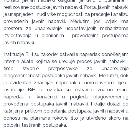
Portalu javnih nabavki osiguran je uvid u planirane i
realizovane postupke javnih nabavki. Portal javnih nabavki
je unaprijeđen i nudi više mogućnosti za praćenje i analizu
provedenih javnih nabavki. Međutim, još uvijek ima
prostora za unapređenje uspostavljenih mehanizama
izvještavanja u planiranim i provedenim postupcima
javnih nabavki.
Institucije BiH su također ostvarile napredak donošenjem
internih akata kojima se uređuje proces javnih nabavki i
time stvorile pretpostavke za unapređenje
blagovremenosti postupaka javnih nabavki. Međutim, dok
je evidentan značajan napredak u normativnom dijelu,
institucije BiH iz uzorka su ostvarile znatno manji
napredak u konačnici u pogledu blagovremenog
provođenja postupaka javnih nabavki. I dalje dolazi do
kašnjenja prilikom pokretanja postupaka javnih nabavki u
odnosu na planirane rokove, što je utvrđeno skoro na
polovini testiranih postupaka.