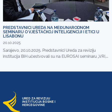
PREDSTAVNICI UREDA NA MEĐUNARODNOM
SEMINARU O VJEŠTAČKOJ INTELIGENCIJI I ETICI U
LISABONU
20.10.2025
Sarajevo, 20.10.2025. Predstavnici Ureda za reviziju
institucija BiH učestvovali su na EUROSAI seminaru „VRI,...
URED ZA REVIZIJU
INSTITUCIJA BOSNE I
HERCEGOVINE