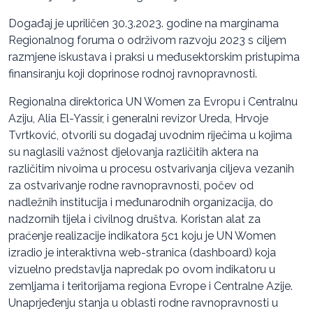
Događaj je upriličen 30.3.2023. godine na marginama
Regionalnog foruma o održivom razvoju 2023 s ciljem
razmjene iskustava i praksi u međusektorskim pristupima
finansiranju koji doprinose rodnoj ravnopravnosti.
Regionalna direktorica UN Women za Evropu i Centralnu
Aziju, Alia El-Yassir, i generalni revizor Ureda, Hrvoje
Tvrtković, otvorili su događaj uvodnim riječima u kojima
su naglasili važnost djelovanja različitih aktera na
različitim nivoima u procesu ostvarivanja ciljeva vezanih
za ostvarivanje rodne ravnopravnosti, počev od
nadležnih institucija i međunarodnih organizacija, do
nadzornih tijela i civilnog društva. Koristan alat za
praćenje realizacije indikatora 5c1 koju je UN Women
izradio je interaktivna web-stranica (dashboard) koja
vizuelno predstavlja napredak po ovom indikatoru u
zemljama i teritorijama regiona Evrope i Centralne Azije.
Unaprjeđenju stanja u oblasti rodne ravnopravnosti u