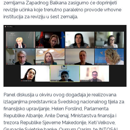
zemljama Zapadnog Balkana zasigurno će doprinijeti
revizije učinka koje trenutno paralelno provode vrhovne
institucija za reviziju u šest zemalja.
Panel diskusija u okviru ovog događaja je realizovana
izlaganjima predstavnica Švedskog nacionalnog tijela za
finansijsko upravljanje, Helen Forslind, Parlamenta
Republike Albanije, Anile Denaj, Ministarstva finansija i
trezora Republike Sjeverne Makedonije, Keti Velkove,
Grupacije Svjetske banke, Qursum Qasim, te INTOSAI