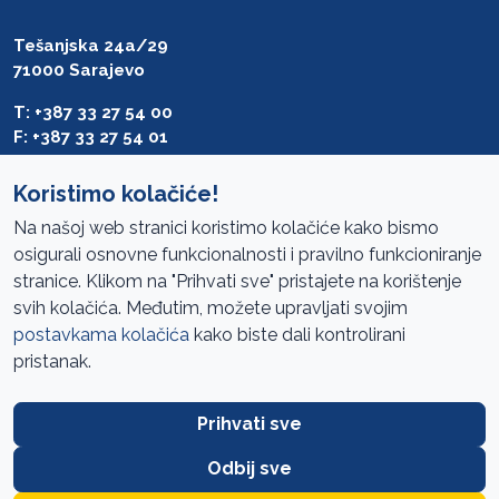
Tešanjska 24a/29
71000 Sarajevo
T: +387 33 27 54 00
F: +387 33 27 54 01
saibih@revizija.gov.ba
Koristimo kolačiće!
Na našoj web stranici koristimo kolačiće kako bismo
osigurali osnovne funkcionalnosti i pravilno funkcioniranje
Pristup informacijama
stranice. Klikom na "Prihvati sve" pristajete na korištenje
svih kolačića. Međutim, možete upravljati svojim
Mapa sajta
postavkama kolačića
kako biste dali kontrolirani
Oglasi
pristanak.
Uslovi korištenja
Prihvati sve
Javne nabavke
Zaštita privatnosti
Odbij sve
FAQ