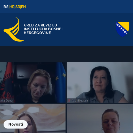
Skip to content
Skip to footer
BS
|
HR
|
SR
|
EN
URED ZA REVIZIJU
INSTITUCIJA BOSNE I
HERCEGOVINE
Novosti