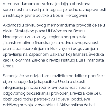
memorandumom potvrđena je daljnja obostrana
spremnost na saradnju i integrisanje rodne ravnopravnosti
u institucije i javne politike u Bosni i Hercegovini..
Aktivnosti u okviru ovog memoranduma provodit će se u
okviru Strateškog plana UN Women za Bosnu i
Hercegovinu 2021-2025. i regionalnog projekta
„Transformativno finansiranje za rodnu ravnopravnost –
prema transparentnijem, inkluzivnijem i odgovornijem
upravljanju na Zapadnom Balkanu” koji finansira Švedska,
kao i u okvirima Zakona o reviziji institucija BiH i mandata
Ureda.
Saradnja će se odvijati kroz različite modalitete podrške s
ciljem unaprjeđenja kapaciteta Ureda u oblasti
integrisanja principa rodne ravnopravnosti, rodno
odgovornog budžetiranja i provođenja revizija koje će u
obzir uzeti rodnu perspektivu i ciljeve i podciljeve
održivog razvoja iz ove oblasti. Aktivnostima će biti