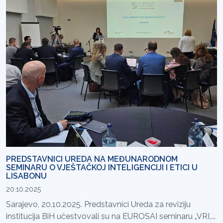
PREDSTAVNICI UREDA NA MEĐUNARODNOM
SEMINARU O VJEŠTAČKOJ INTELIGENCIJI I ETICI U
LISABONU
20.10.2025
Sarajevo, 20.10.2025. Predstavnici Ureda za reviziju
institucija BiH učestvovali su na EUROSAI seminaru „VRI,...