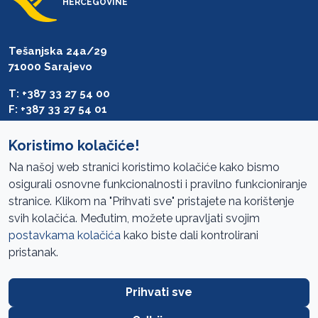
HERCEGOVINE
Tešanjska 24a/29
71000 Sarajevo
T: +387 33 27 54 00
F: +387 33 27 54 01
saibih@revizija.gov.ba
Koristimo kolačiće!
Na našoj web stranici koristimo kolačiće kako bismo
osigurali osnovne funkcionalnosti i pravilno funkcioniranje
Pristup informacijama
stranice. Klikom na "Prihvati sve" pristajete na korištenje
svih kolačića. Međutim, možete upravljati svojim
Mapa sajta
postavkama kolačića
kako biste dali kontrolirani
Oglasi
pristanak.
Uslovi korištenja
Prihvati sve
Javne nabavke
Zaštita privatnosti