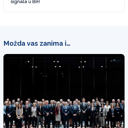
signala u BiH
Možda vas zanima i…