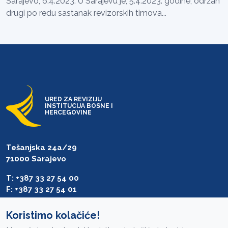
Sarajevo, 6.4.2023. U Sarajevu je, 5.4.2023. godine, održan
drugi po redu sastanak revizorskih timova...
URED ZA REVIZIJU
INSTITUCIJA BOSNE I
HERCEGOVINE
Tešanjska 24a/29
71000 Sarajevo
T: +387 33 27 54 00
F: +387 33 27 54 01
saibih@revizija.gov.ba
Koristimo kolačiće!