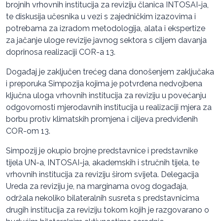
brojnih vrhovnih institucija za reviziju članica INTOSAI-ja,
te diskusija učesnika u vezi s zajedničkim izazovima i
potrebama za izradom metodologija, alata i ekspertize
za jačanje uloge revizije javnog sektora s ciljem davanja
doprinosa realizaciji COR-a 13.
Događaj je zaključen trećeg dana donošenjem zaključaka
i preporuka Simpozija kojima je potvrđena nedvojbena
ključna uloga vrhovnih institucija za reviziju u povećanju
odgovornosti mjerodavnih institucija u realizaciji mjera za
borbu protiv klimatskih promjena i ciljeva predviđenih
COR-om 13.
Simpozij je okupio brojne predstavnice i predstavnike
tijela UN-a, INTOSAI-ja, akademskih i stručnih tijela, te
vrhovnih institucija za reviziju širom svijeta. Delegacija
Ureda za reviziju je, na marginama ovog događaja,
održala nekoliko bilateralnih susreta s predstavnicima
drugih institucija za reviziju tokom kojih je razgovarano o