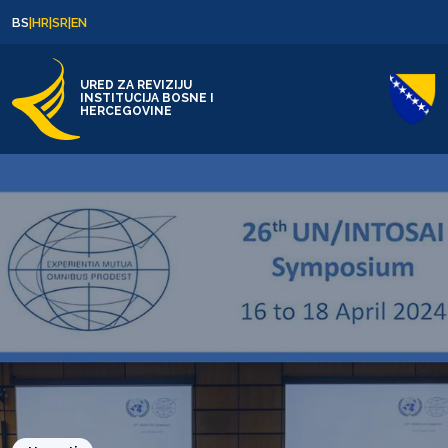
Skip to content
Skip to footer
BS
|
HR
|
SR
|
EN
URED ZA REVIZIJU
INSTITUCIJA BOSNE I
HERCEGOVINE