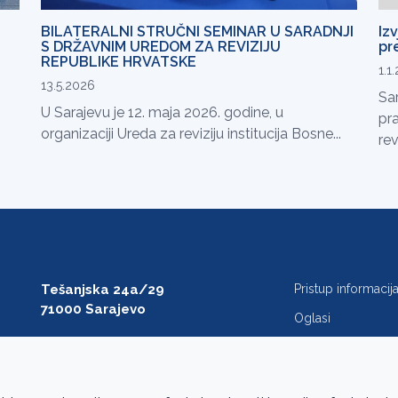
BILATERALNI STRUČNI SEMINAR U SARADNJI
Izv
S DRŽAVNIM UREDOM ZA REVIZIJU
pr
REPUBLIKE HRVATSKE
1.1
13.5.2026
Sar
U Sarajevu je 12. maja 2026. godine, u
pra
organizaciji Ureda za reviziju institucija Bosne...
revi
Tešanjska 24a/29
Pristup informaci
71000 Sarajevo
Oglasi
T: +387 33 27 54 00
Javne nabavke
F: +387 33 27 54 01
FAQ
saibih@revizija.gov.ba