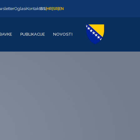
wsletter
Oglasi
Kontakt
BS
|
HR
|
SR
|
EN
BAVKE
PUBLIKACIJE
NOVOSTI