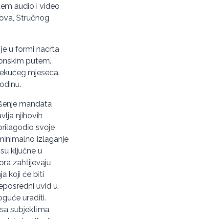
tem audio i video
mova, Stručnog
 je u formi nacrta
tronskim putem.
a tekućeg mjeseca.
odinu.
ršenje mandata
vlja njihovih
 prilagodio svoje
minimalno izlaganje
 su ključne u
ora zahtijevaju
 koji će biti
neposredni uvid u
guće uraditi.
 sa subjektima