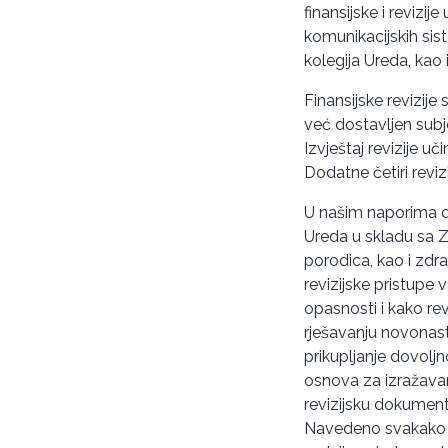
finansijske i reviz
komunikacijskih sis
kolegija Ureda, kao 
Finansijske revizije 
već dostavljen subje
Izvještaj revizije u
Dodatne četiri revi
U našim naporima d
Ureda u skladu sa Z
porodica, kao i zdra
revizijske pristupe
opasnosti i kako rev
rješavanju novonasta
prikupljanje dovoljn
osnova za izražavanj
revizijsku dokument
Navedeno svakako p