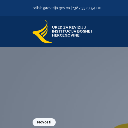
Skip to content
Skip to footer
saibih@revizija.gov.ba
|
+387 33 27 54 00
URED ZA REVIZIJU
INSTITUCIJA BOSNE I
HERCEGOVINE
Novosti