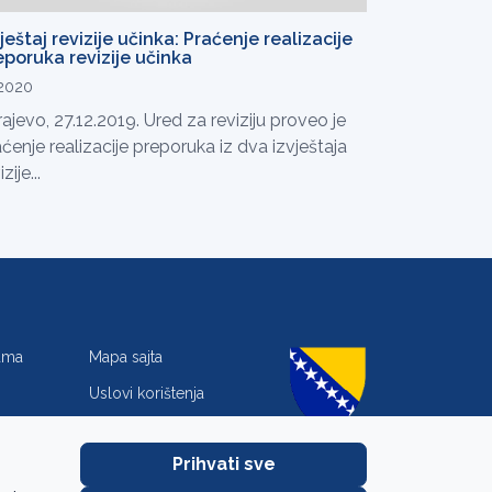
ještaj revizije učinka: Praćenje realizacije
eporuka revizije učinka
.2020
ajevo, 27.12.2019. Ured za reviziju proveo je
ćenje realizacije preporuka iz dva izvještaja
zije...
jama
Mapa sajta
Uslovi korištenja
Zaštita privatnosti
Prihvati sve