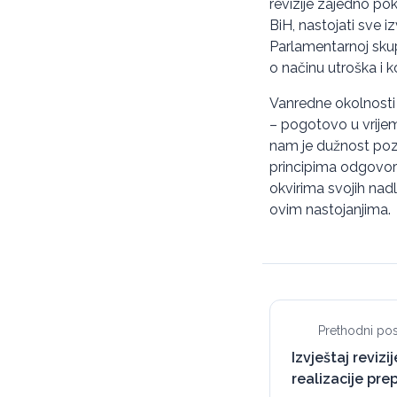
revizije zajedno pok
BiH, nastojati sve i
Parlamentarnoj skupš
o načinu utroška i k
Vanredne okolnosti
– pogotovo u vrije
nam je dužnost poz
principima odgovorn
okvirima svojih nadl
ovim nastojanjima.
Prethodni pos
Izvještaj revizi
realizacije pre