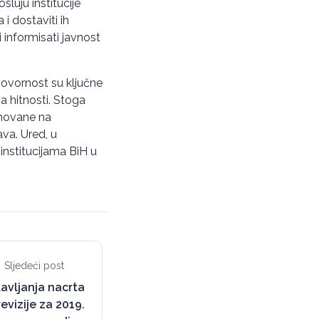
sluju institucije
i dostaviti ih
 informisati javnost
ovornost su ključne
 hitnosti. Stoga
snovane na
va. Ured, u
 institucijama BiH u
Sljedeći post
avljanja nacrta
revizije za 2019.