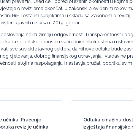
ušati prevazići. Ured će, i pored otežanih okolnosti u kojima po
zvještaje o revizijama okončati u zakonski previđenim rokovima 
tini BiH i ostalim subjektima u skladu sa Zakonom o reviziji, i
orištenju javnih resursa u 2019. godini.
 poslovanja ne izuzimaju odgovornost. Transparentnost i odg
me kada se odluke donose u vanrednim okolnostima i uslovima
vati sve subjekte javnog sektora da njihove odluke bude za
og djelovanja, dobrog finansijskog upravljanja i vladavine pra
ežnosti, stoji na raspolaganju i nastavlja pružati podršku svim
t
je učinka: Praćenje
Odluka o načinu dost
poruka revizije učinka
izvještaja finansijske 