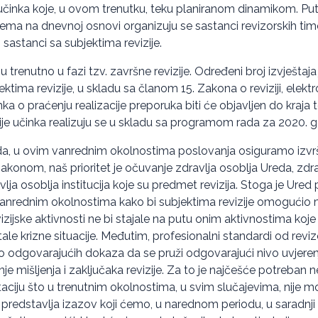
ije učinka koje, u ovom trenutku, teku planiranom dinamikom. Pu
tema na dnevnoj osnovi organizuju se sastanci revizorskih ti
i sastanci sa subjektima revizije.
su trenutno u fazi tzv. završne revizije. Određeni broj izvještaja
ktima revizije, u skladu sa članom 15. Zakona o reviziji, elek
činka o praćenju realizacije preporuka biti će objavljen do kraj
zije učinka realizuju se u skladu sa programom rada za 2020. g
a, u ovim vanrednim okolnostima poslovanja osiguramo izv
akonom, naš prioritet je očuvanje zdravlja osoblja Ureda, zdra
vlja osoblja institucija koje su predmet revizija. Stoga je Ured
 vanrednim okolnostima kako bi subjektima revizije omogućio 
izijske aktivnosti ne bi stajale na putu onim aktivnostima koje
le krizne situacije. Međutim, profesionalni standardi od reviz
o odgovarajućih dokaza da se pruži odgovarajući nivo uvjerenja
e mišljenja i zaključaka revizije. Za to je najčešće potreban 
aciju što u trenutnim okolnostima, u svim slučajevima, nije mo
redstavlja izazov koji ćemo, u narednom periodu, u saradnji