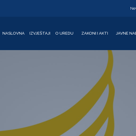
Ne
NASLOVNA
IZVJEŠTAJI
O UREDU
ZAKONI I AKTI
JAVNE NA