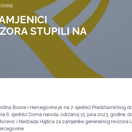
GOVINE
AMJENICI
ZORA STUPILI NA
tina Bosne i Hercegovine je, na 7. sjednici Predstavničkog d
 na 6. sjednici Doma naroda, održanoj 15. juna 2023. godine, d
čević i Nedžada Hajtića za zamjenike generalnog revizora Ur
Hercegovine.