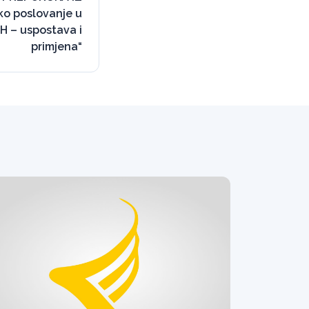
ko poslovanje u
iH – uspostava i
primjena“