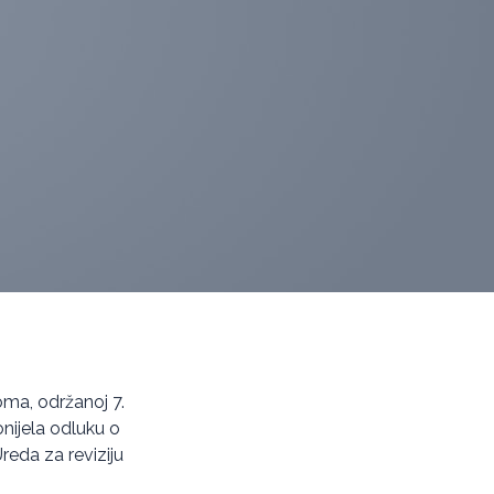
oma, održanoj 7.
onijela odluku o
eda za reviziju