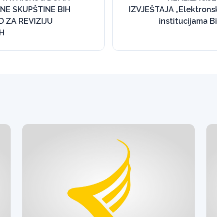
E SKUPŠTINE BIH
IZVJEŠTAJA „Elektrons
D ZA REVIZIJU
institucijama B
IH