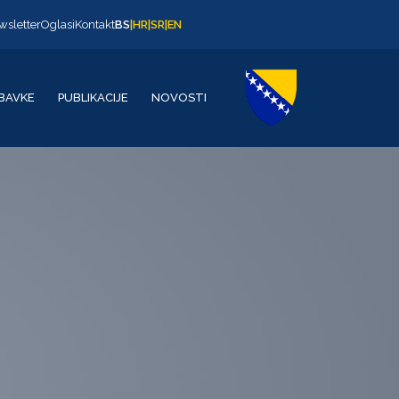
wsletter
Oglasi
Kontakt
BS
|
HR
|
SR
|
EN
BAVKE
PUBLIKACIJE
NOVOSTI