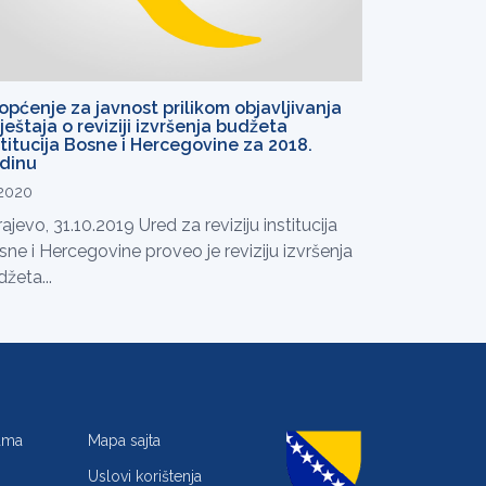
općenje za javnost prilikom objavljivanja
vještaja o reviziji izvršenja budžeta
stitucija Bosne i Hercegovine za 2018.
dinu
.2020
ajevo, 31.10.2019 Ured za reviziju institucija
ne i Hercegovine proveo je reviziju izvršenja
žeta...
jama
Mapa sajta
Uslovi korištenja