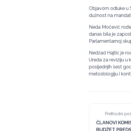
Objavom odluke u S
dužnost na mandatn
Neda Močević rođen
danas bila je zapos
Parlamentarnoj skup
Nedžad Hajtić je ro
Ureda za reviziju u 
posljednjih šest go
metodologiju i kontro
Prethodni pos
ČLANOVI KOMISI
BUDŽET PRED