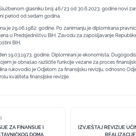
lužbenom glasniku broj 46/23 od 30.6.2023. godine novi zamje
i period od sedam godina.
a je 29.06.1982. godine. Po zanimanju je diplomirana pravni
lena u Predsjedništvu BiH, Zavodu za zapošljavanje Republike
štini BiH.
đen 19.03.1973. godine. Diplomirani je ekonomista. Dugogodišn
kojem je obnašao različite funkcije vezane za proces finansijske
dina rukovodio je Odjelom za finansijsku reviziju, odnosno Od
lu kvaliteta finansijske revizije.
t
JE ZA FINANSIJE I
IZVJEŠTAJ REVIZIJE UČ
STAVNIČKOG DOMA
REALIZACIJE