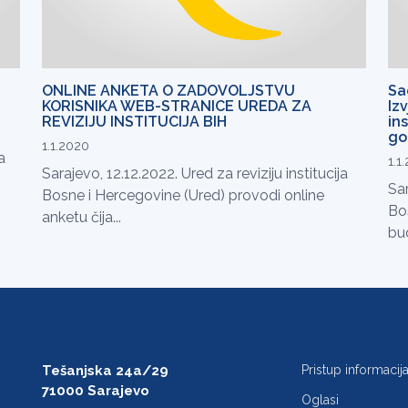
ONLINE ANKETA O ZADOVOLJSTVU
Sa
KORISNIKA WEB-STRANICE UREDA ZA
Iz
REVIZIJU INSTITUCIJA BIH
in
go
1.1.2020
a
1.1
Sarajevo, 12.12.2022. Ured za reviziju institucija
Sar
Bosne i Hercegovine (Ured) provodi online
Bos
anketu čija...
bud
Tešanjska 24a/29
Pristup informaci
71000 Sarajevo
Oglasi