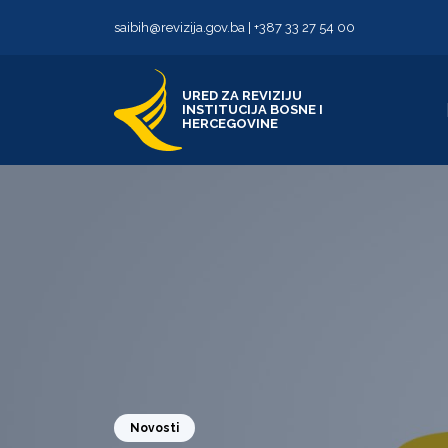
Skip to content
Skip to footer
saibih@revizija.gov.ba
|
+387 33 27 54 00
URED ZA REVIZIJU
INSTITUCIJA BOSNE I
HERCEGOVINE
Novosti