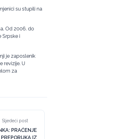
nici su stupili na
ca. Od 2006. do
 Srpske i
ji je zaposlenik
 revizije. U
jelom za
Sljedeći post
INKA: PRAĆENJE
 PREPORUKA IZ