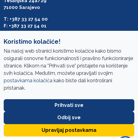
Tešanjska 24a/29
71000 Sarajevo
T: +387 33 27 54 00
F: +387 33 27 54 01
saibih@revizija.gov.ba
Koristimo kolačiće!
Na našoj web stranici koristimo kolačiće kako bismo
osigurali osnovne funkcionalnosti i pravilno funkcioniranje
Pristup informacijama
stranice. Klikom na "Prihvati sve" pristajete na korištenje
svih kolačića. Međutim, možete upravljati svojim
Mapa sajta
postavkama kolačića
kako biste dali kontrolirani
Oglasi
pristanak.
Uslovi korištenja
Prihvati sve
Javne nabavke
Zaštita privatnosti
Odbij sve
FAQ
Upravljaj postavkama