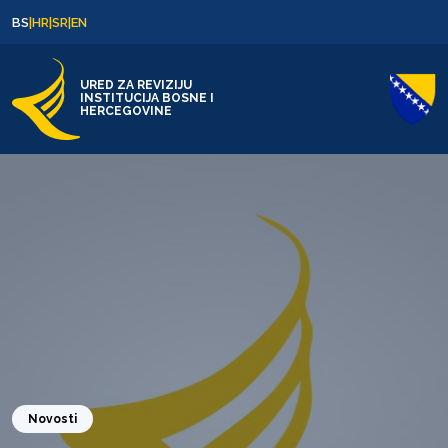
Skip to content
Skip to footer
BS
|
HR
|
SR
|
EN
URED ZA REVIZIJU
INSTITUCIJA BOSNE I
HERCEGOVINE
Novosti