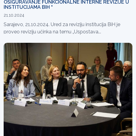
OSIGURAVANJE FUNKCIONALNE INTERNE REVIZIJE U
INSTITUCIJAMA BIH “
21.10.2024
Sarajevo, 21.10.2024. Ured za reviziju institucija BiH je
proveo reviziju učinka na temu „Uspostava...