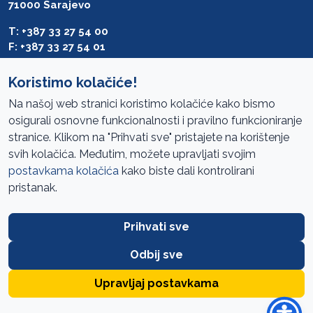
71000 Sarajevo
T: +387 33 27 54 00
F: +387 33 27 54 01
saibih@revizija.gov.ba
Koristimo kolačiće!
Na našoj web stranici koristimo kolačiće kako bismo
osigurali osnovne funkcionalnosti i pravilno funkcioniranje
Pristup informacijama
stranice. Klikom na "Prihvati sve" pristajete na korištenje
svih kolačića. Međutim, možete upravljati svojim
Mapa sajta
postavkama kolačića
kako biste dali kontrolirani
Oglasi
pristanak.
Uslovi korištenja
Prihvati sve
Javne nabavke
Zaštita privatnosti
Odbij sve
FAQ
Upravljaj postavkama