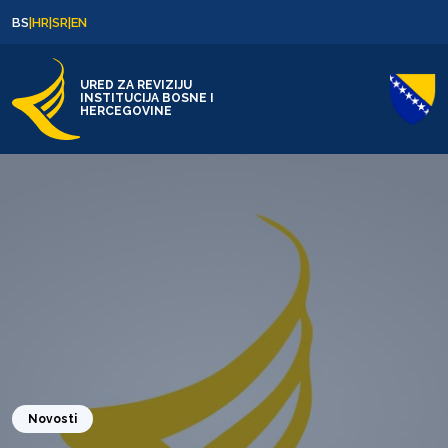
Skip to content
Skip to footer
BS
|
HR
|
SR
|
EN
URED ZA REVIZIJU
INSTITUCIJA BOSNE I
HERCEGOVINE
Novosti