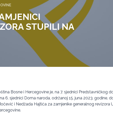
GOVINE
AMJENICI
ZORA STUPILI NA
tina Bosne i Hercegovine je, na 7. sjednici Predstavničkog d
 na 6. sjednici Doma naroda, održanoj 15. juna 2023. godine, d
čević i Nedžada Hajtića za zamjenike generalnog revizora Ur
Hercegovine.