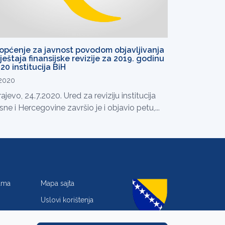
općenje za javnost povodom objavljivanja
vještaja finansijske revizije za 2019. godinu
20 institucija BiH
.2020
ajevo, 24.7.2020. Ured za reviziju institucija
ne i Hercegovine završio je i objavio petu,...
jama
Mapa sajta
Uslovi korištenja
Zaštita privatnosti