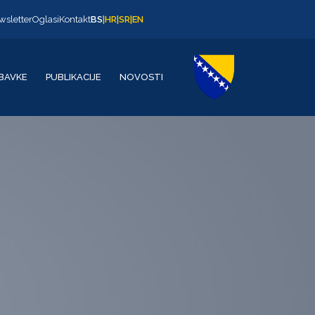
wsletter
Oglasi
Kontakt
BS
|
HR
|
SR
|
EN
BAVKE
PUBLIKACIJE
NOVOSTI