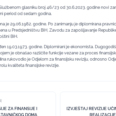
lužbenom glasniku broj 46/23 od 30.6.2023. godine novi zamje
i period od sedam godina.
a je 29.06.1982. godine. Po zanimanju je diplomirana pravni
lena u Predsjedništvu BiH, Zavodu za zapošljavanje Republike
štini BiH.
đen 19.03.1973. godine. Diplomirani je ekonomista. Dugogodišn
kojem je obnašao različite funkcije vezane za proces finansijske
dina rukovodio je Odjelom za finansijsku reviziju, odnosno Od
lu kvaliteta finansijske revizije.
t
JE ZA FINANSIJE I
IZVJEŠTAJ REVIZIJE UČ
STAVNIČKOG DOMA
REALIZACIJE