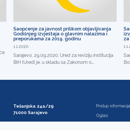
Saopćenje za javnost prilikom objavljivanja
Sa
Godišnjeg izvještaja o glavnim nalazima i
iz
preporukama za 2019. godinu
za 
1.1.2020
1.1
 će
Sarajevo, 29.09.2020. Ured za reviziju institucija
Sar
BiH (Ured) je, u skladu sa Zakonom o...
Bos
Tešanjska 24a/29
Pristup informaci
71000 Sarajevo
Oglasi
T: +387 33 27 54 00
Javne nabavke