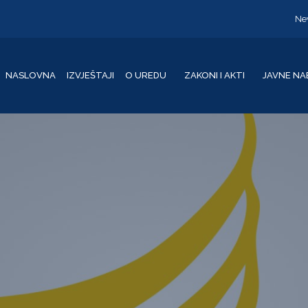
Ne
NASLOVNA
IZVJEŠTAJI
O UREDU
ZAKONI I AKTI
JAVNE NA