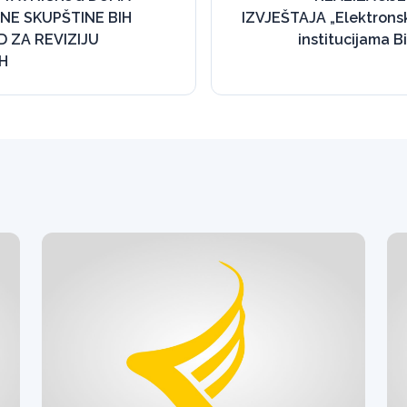
E SKUPŠTINE BIH
IZVJEŠTAJA „Elektrons
D ZA REVIZIJU
institucijama B
IH