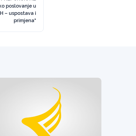
ko poslovanje u
iH – uspostava i
primjena“