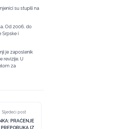
nici su stupili na
ca. Od 2006. do
 Srpske i
ji je zaposlenik
 revizije. U
jelom za
Sljedeći post
INKA: PRAĆENJE
 PREPORUKA IZ