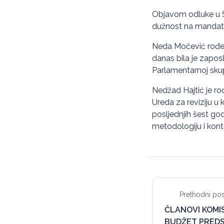
Objavom odluke u S
dužnost na mandatn
Neda Močević rođen
danas bila je zapos
Parlamentarnoj skup
Nedžad Hajtić je ro
Ureda za reviziju u 
posljednjih šest go
metodologiju i kontro
Prethodni pos
ČLANOVI KOMISI
BUDŽET PRED