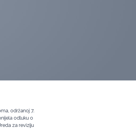
oma, održanoj 7.
onijela odluku o
eda za reviziju