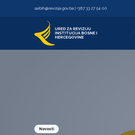
Skip to content
Skip to footer
saibih@revizija.gov.ba
|
+387 33 27 54 00
URED ZA REVIZIJU
INSTITUCIJA BOSNE I
HERCEGOVINE
Novosti