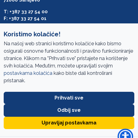
71000 Sarajevo
T: +387 33 27 54 00
F: +387 33 27 54 01
saibih@revizija.gov.ba
Koristimo kolačiće!
Na našoj web stranici koristimo kolačiće kako bismo
osigurali osnovne funkcionalnosti i pravilno funkcioniranje
Pristup informacijama
stranice. Klikom na "Prihvati sve" pristajete na korištenje
svih kolačića. Međutim, možete upravljati svojim
Mapa sajta
postavkama kolačića
kako biste dali kontrolirani
Oglasi
pristanak.
Uslovi korištenja
Prihvati sve
Javne nabavke
Zaštita privatnosti
Odbij sve
FAQ
Upravljaj postavkama
URED ZA REVIZIJU INSTITUCIJA BOSNE I HERCEGOVINE //
SIK