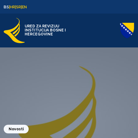
Skip to content
Skip to footer
BS
|
HR
|
SR
|
EN
URED ZA REVIZIJU
INSTITUCIJA BOSNE I
HERCEGOVINE
Novosti