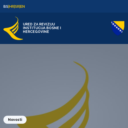
Skip to content
Skip to footer
BS
|
HR
|
SR
|
EN
URED ZA REVIZIJU
INSTITUCIJA BOSNE I
HERCEGOVINE
Novosti