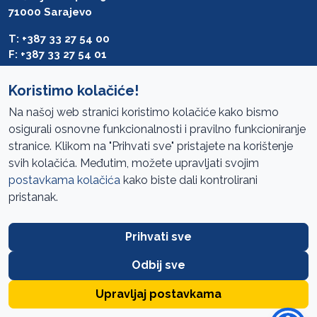
71000 Sarajevo
T: +387 33 27 54 00
F: +387 33 27 54 01
saibih@revizija.gov.ba
Koristimo kolačiće!
Na našoj web stranici koristimo kolačiće kako bismo
osigurali osnovne funkcionalnosti i pravilno funkcioniranje
Pristup informacijama
stranice. Klikom na "Prihvati sve" pristajete na korištenje
svih kolačića. Međutim, možete upravljati svojim
Mapa sajta
postavkama kolačića
kako biste dali kontrolirani
Oglasi
pristanak.
Uslovi korištenja
Prihvati sve
Javne nabavke
Zaštita privatnosti
Odbij sve
FAQ
Upravljaj postavkama