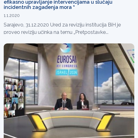
efikasno upravljanje intervencijama u slučaju
incidentnih zagađenja mora “
1.1.2020
Sarajevo, 31.12.2020 Ured za reviziju institucija BiH je
proveo reviziju učinka na temu „Pretpostavke...