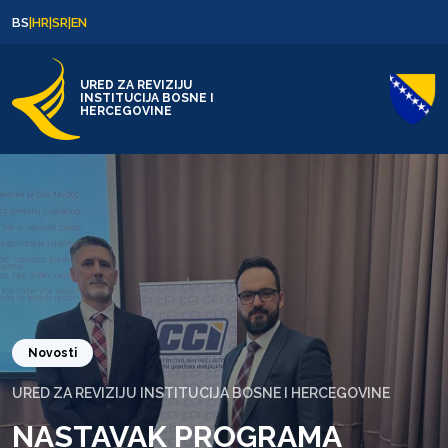
Skip to content
Skip to footer
BS
|
HR
|
SR
|
EN
URED ZA REVIZIJU
INSTITUCIJA BOSNE I
HERCEGOVINE
Novosti
URED ZA REVIZIJU INSTITUCIJA BOSNE I HERCEGOVINE
NASTAVAK PROGRAMA