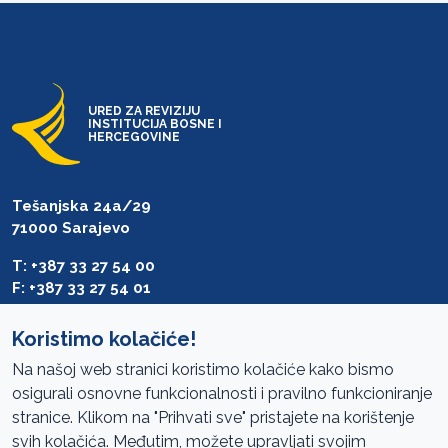
URED ZA REVIZIJU
INSTITUCIJA BOSNE I
HERCEGOVINE
Tešanjska 24a/29
71000 Sarajevo
T: +387 33 27 54 00
F: +387 33 27 54 01
saibih@revizija.gov.ba
Koristimo kolačiće!
Na našoj web stranici koristimo kolačiće kako bismo
osigurali osnovne funkcionalnosti i pravilno funkcioniranje
Pristup informacijama
stranice. Klikom na "Prihvati sve" pristajete na korištenje
svih kolačića. Međutim, možete upravljati svojim
Mapa sajta