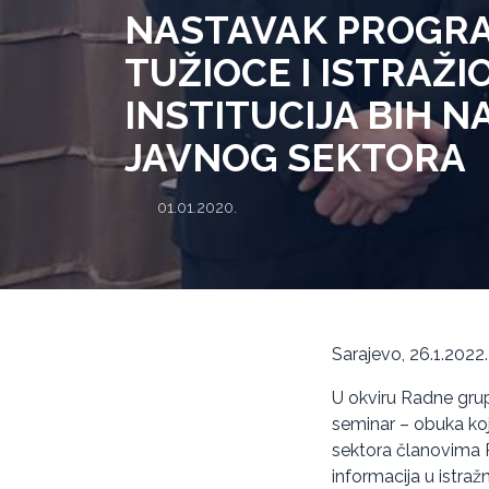
NASTAVAK PROGRA
TUŽIOCE I ISTRAŽI
INSTITUCIJA BIH N
JAVNOG SEKTORA
01.01.2020.
Sarajevo, 26.1.2022.
U okviru Radne grup
seminar – obuka koja
sektora članovima R
informacija u istra