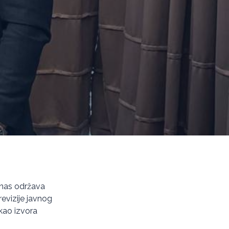
anas održava
revizije javnog
 kao izvora