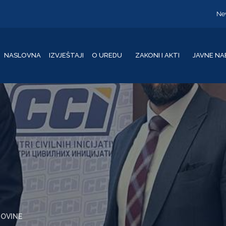
Ne
NASLOVNA
IZVJEŠTAJI
O UREDU
ZAKONI I AKTI
JAVNE NA
GOVINE