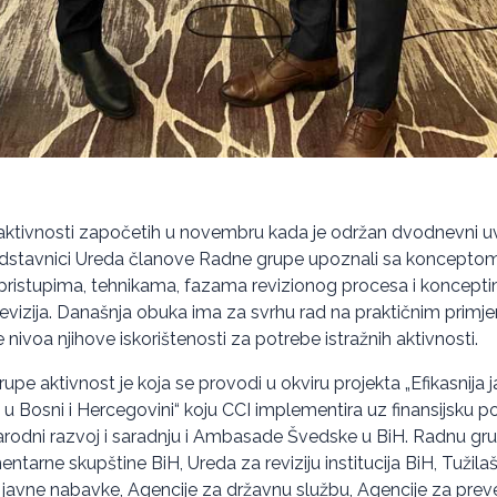
aktivnosti započetih u novembru kada je održan dvodnevni u
dstavnici Ureda članove Radne grupe upoznali sa konceptom 
 pristupima, tehnikama, fazama revizionog procesa i koncept
revizija. Današnja obuka ima za svrhu rad na praktičnim primjer
 nivoa njihove iskorištenosti za potrebe istražnih aktivnosti.
pe aktivnost je koja se provodi u okviru projekta „Efikasnija j
 u Bosni i Hercegovini“ koju CCI implementira uz finansijsku 
rodni razvoj i saradnju i Ambasade Švedske u BiH. Radnu gru
ntarne skupštine BiH, Ureda za reviziju institucija BiH, Tužila
 javne nabavke, Agencije za državnu službu, Agencije za preven