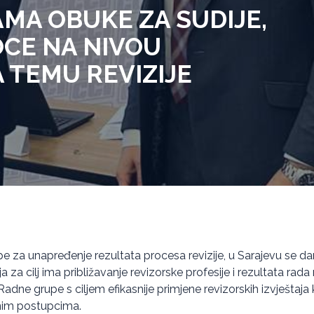
MA OBUKE ZA SUDIJE,
OCE NA NIVOU
A TEMU REVIZIJE
e za unapređenje rezultata procesa revizije, u Sarajevu se d
 za cilj ima približavanje revizorske profesije i rezultata rada 
adne grupe s ciljem efikasnije primjene revizorskih izvještaja
žnim postupcima.