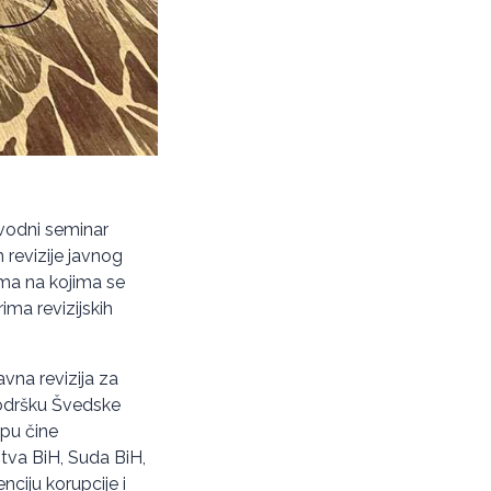
vodni seminar
revizije javnog
ima na kojima se
ima revizijskih
avna revizija za
podršku Švedske
pu čine
štva BiH, Suda BiH,
ciju korupcije i