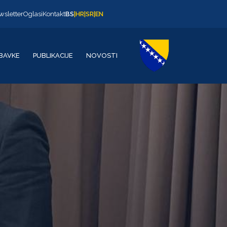
wsletter
Oglasi
Kontakt
BS
|
HR
|
SR
|
EN
BAVKE
PUBLIKACIJE
NOVOSTI