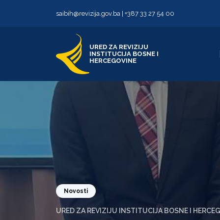
Skip to content
Skip to footer
saibih@revizija.gov.ba
|
+387 33 27 54 00
URED ZA REVIZIJU
INSTITUCIJA BOSNE I
HERCEGOVINE
Novosti
URED ZA REVIZIJU INSTITUCIJA BOSNE I HERCE