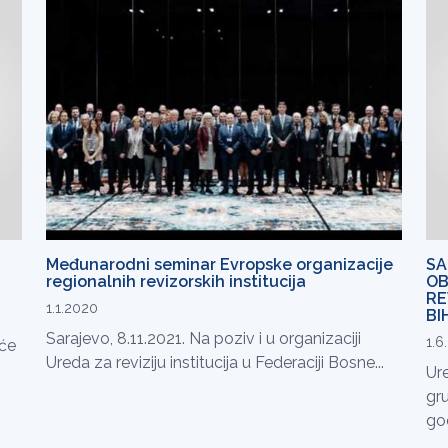
Međunarodni seminar Evropske organizacije
SA
regionalnih revizorskih institucija
OB
RE
1.1.2020
BI
Sarajevo, 8.11.2021. Na poziv i u organizaciji
1.6
 će
Ureda za reviziju institucija u Federaciji Bosne...
Ure
gru
god