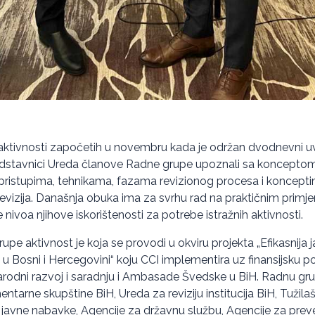
aktivnosti započetih u novembru kada je održan dvodnevni u
dstavnici Ureda članove Radne grupe upoznali sa konceptom 
 pristupima, tehnikama, fazama revizionog procesa i koncept
revizija. Današnja obuka ima za svrhu rad na praktičnim primjer
 nivoa njihove iskorištenosti za potrebe istražnih aktivnosti.
pe aktivnost je koja se provodi u okviru projekta „Efikasnija j
 u Bosni i Hercegovini“ koju CCI implementira uz finansijsku 
rodni razvoj i saradnju i Ambasade Švedske u BiH. Radnu gru
ntarne skupštine BiH, Ureda za reviziju institucija BiH, Tužila
 javne nabavke, Agencije za državnu službu, Agencije za preven