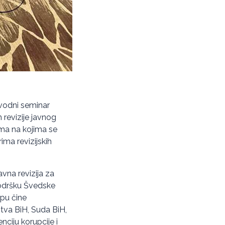
vodni seminar
revizije javnog
ima na kojima se
ima revizijskih
avna revizija za
podršku Švedske
pu čine
štva BiH, Suda BiH,
ciju korupcije i