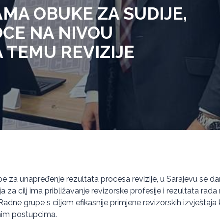
MA OBUKE ZA SUDIJE,
OCE NA NIVOU
A TEMU REVIZIJE
e za unapređenje rezultata procesa revizije, u Sarajevu se d
 za cilj ima približavanje revizorske profesije i rezultata rada 
adne grupe s ciljem efikasnije primjene revizorskih izvještaja
žnim postupcima.