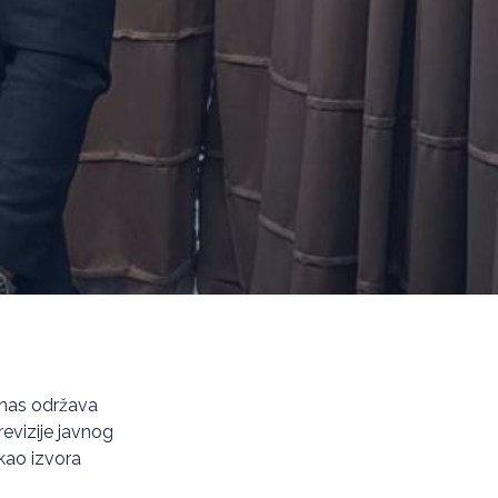
anas održava
revizije javnog
 kao izvora