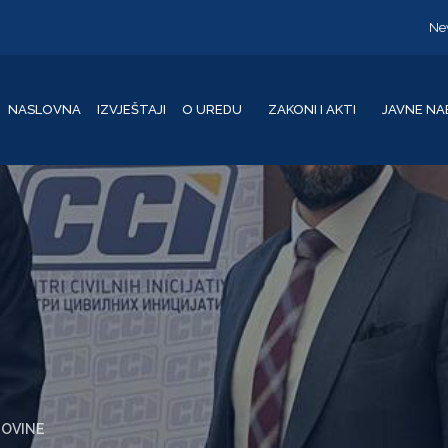
Ne
NASLOVNA
IZVJEŠTAJI
O UREDU
ZAKONI I AKTI
JAVNE NA
GOVINE