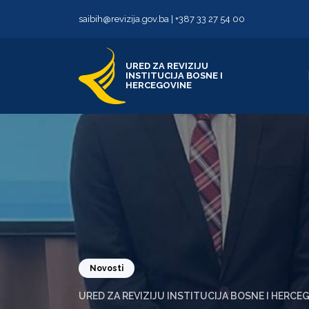
Skip to content
Skip to footer
saibih@revizija.gov.ba
|
+387 33 27 54 00
URED ZA REVIZIJU
INSTITUCIJA BOSNE I
HERCEGOVINE
Novosti
URED ZA REVIZIJU INSTITUCIJA BOSNE I HERCE