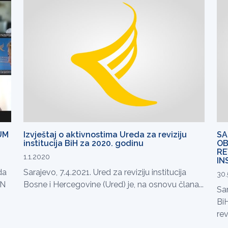
UM
Izvještaj o aktivnostima Ureda za reviziju
SA
institucija BiH za 2020. godinu
OB
RE
1.1.2020
IN
da
Sarajevo, 7.4.2021. Ured za reviziju institucija
30.
UN
Bosne i Hercegovine (Ured) je, na osnovu člana...
Sar
BiH
rev