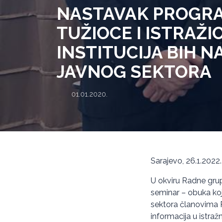
NASTAVAK PROGRA
TUŽIOCE I ISTRAŽI
INSTITUCIJA BIH N
JAVNOG SEKTORA
01.01.2020.
Sarajevo, 26.1.2022.
U okviru Radne grup
seminar – obuka koja
sektora članovima R
informacija u istra