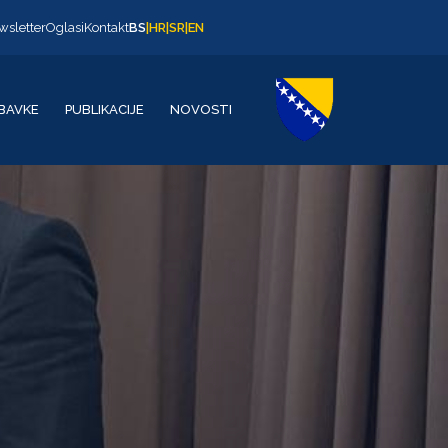
wsletter
Oglasi
Kontakt
BS
|
HR
|
SR
|
EN
BAVKE
PUBLIKACIJE
NOVOSTI