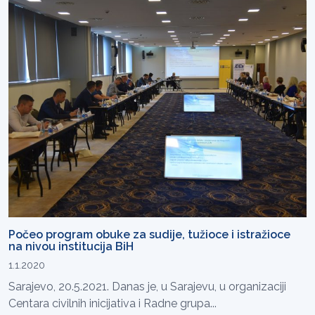
Počeo program obuke za sudije, tužioce i istražioce
na nivou institucija BiH
1.1.2020
Sarajevo, 20.5.2021. Danas je, u Sarajevu, u organizaciji
Centara civilnih inicijativa i Radne grupa...