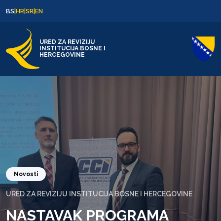
Skip to content
Skip to footer
BS
|
HR
|
SR
|
EN
URED ZA REVIZIJU
INSTITUCIJA BOSNE I
HERCEGOVINE
Novosti
URED ZA REVIZIJU INSTITUCIJA BOSNE I HERCEGOVINE
NASTAVAK PROGRAMA