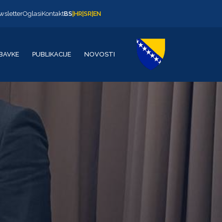
wsletter
Oglasi
Kontakt
BS
|
HR
|
SR
|
EN
BAVKE
PUBLIKACIJE
NOVOSTI