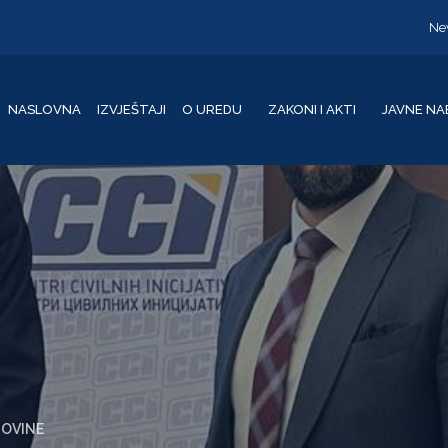
Ne
NASLOVNA
IZVJEŠTAJI
O UREDU
ZAKONI I AKTI
JAVNE NA
GOVINE