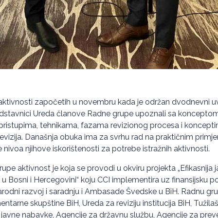
aktivnosti započetih u novembru kada je održan dvodnevni u
dstavnici Ureda članove Radne grupe upoznali sa konceptom 
 pristupima, tehnikama, fazama revizionog procesa i koncept
revizija. Današnja obuka ima za svrhu rad na praktičnim primjer
 nivoa njihove iskorištenosti za potrebe istražnih aktivnosti.
pe aktivnost je koja se provodi u okviru projekta „Efikasnija j
 u Bosni i Hercegovini“ koju CCI implementira uz finansijsku 
rodni razvoj i saradnju i Ambasade Švedske u BiH. Radnu gru
ntarne skupštine BiH, Ureda za reviziju institucija BiH, Tužila
 javne nabavke, Agencije za državnu službu, Agencije za preven