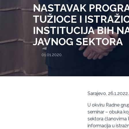
NASTAVAK PROGRA
TUŽIOCE I ISTRAŽI
INSTITUCIJA BIH N
JAVNOG SEKTORA
01.01.2020.
Sarajevo, 26.1.2022.
U okviru Radne grup
seminar – obuka koja
sektora članovima R
informacija u istra