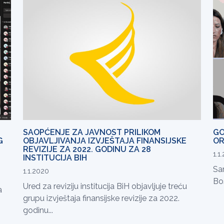
SAOPĆENJE ZA JAVNOST PRILIKOM
GO
G
OBJAVLJIVANJA IZVJEŠTAJA FINANSIJSKE
OR
REVIZIJE ZA 2022. GODINU ZA 28
1.1
INSTITUCIJA BIH
Sar
1.1.2020
Bos
Ured za reviziju institucija BiH objavljuje treću
a
grupu izvještaja finansijske revizije za 2022.
godinu...