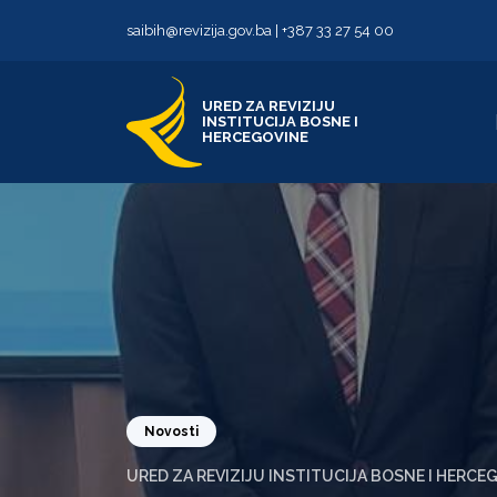
Skip to content
Skip to footer
saibih@revizija.gov.ba
|
+387 33 27 54 00
URED ZA REVIZIJU
INSTITUCIJA BOSNE I
HERCEGOVINE
Novosti
URED ZA REVIZIJU INSTITUCIJA BOSNE I HERCE