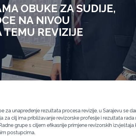
MA OBUKE ZA SUDIJE,
OCE NA NIVOU
A TEMU REVIZIJE
e za unapređenje rezultata procesa revizije, u Sarajevu se d
 za cilj ima približavanje revizorske profesije i rezultata rada 
adne grupe s ciljem efikasnije primjene revizorskih izvještaja
žnim postupcima.