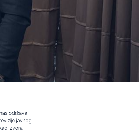
anas održava
revizije javnog
 kao izvora