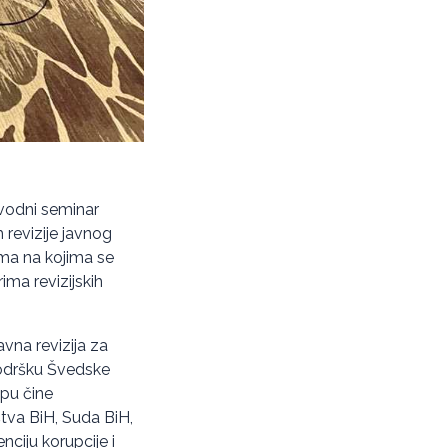
vodni seminar
revizije javnog
ima na kojima se
ima revizijskih
avna revizija za
podršku Švedske
pu čine
štva BiH, Suda BiH,
ciju korupcije i