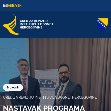
Skip to content
Skip to footer
BS
|
HR
|
SR
|
EN
URED ZA REVIZIJU
INSTITUCIJA BOSNE I
HERCEGOVINE
Novosti
URED ZA REVIZIJU INSTITUCIJA BOSNE I HERCEGOVINE
NASTAVAK PROGRAMA