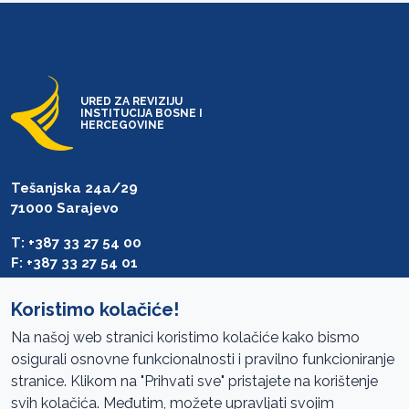
URED ZA REVIZIJU
INSTITUCIJA BOSNE I
HERCEGOVINE
Tešanjska 24a/29
71000 Sarajevo
T: +387 33 27 54 00
F: +387 33 27 54 01
saibih@revizija.gov.ba
Koristimo kolačiće!
Na našoj web stranici koristimo kolačiće kako bismo
osigurali osnovne funkcionalnosti i pravilno funkcioniranje
Pristup informacijama
stranice. Klikom na "Prihvati sve" pristajete na korištenje
svih kolačića. Međutim, možete upravljati svojim
Mapa sajta