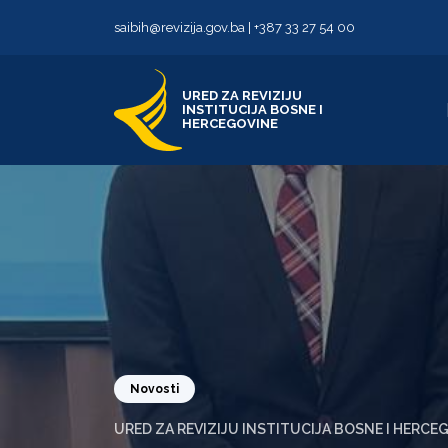
Skip to content
Skip to footer
saibih@revizija.gov.ba
|
+387 33 27 54 00
URED ZA REVIZIJU
INSTITUCIJA BOSNE I
HERCEGOVINE
Novosti
URED ZA REVIZIJU INSTITUCIJA BOSNE I HERCE