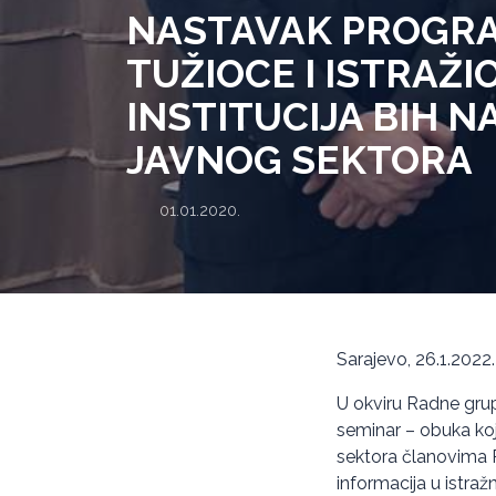
NASTAVAK PROGRA
TUŽIOCE I ISTRAŽI
INSTITUCIJA BIH N
JAVNOG SEKTORA
01.01.2020.
Sarajevo, 26.1.2022.
U okviru Radne grup
seminar – obuka koja
sektora članovima R
informacija u istra