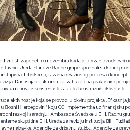
aktivnosti započetih u novembru kada je održan dvodnevni u
dstavnici Ureda članove Radne grupe upoznali sa konceptom 
 pristupima, tehnikama, fazama revizionog procesa i koncept
revizija. Današnja obuka ima za svrhu rad na praktičnim primjer
 nivoa njihove iskorištenosti za potrebe istražnih aktivnosti.
pe aktivnost je koja se provodi u okviru projekta „Efikasnija j
 u Bosni i Hercegovini“ koju CCI implementira uz finansijsku 
rodni razvoj i saradnju i Ambasade Švedske u BiH. Radnu gru
ntarne skupštine BiH, Ureda za reviziju institucija BiH, Tužila
 javne nabavke, Agencije za državnu službu, Agencije za preven