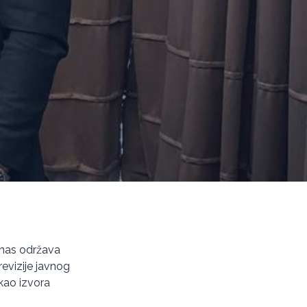
anas održava
revizije javnog
 kao izvora