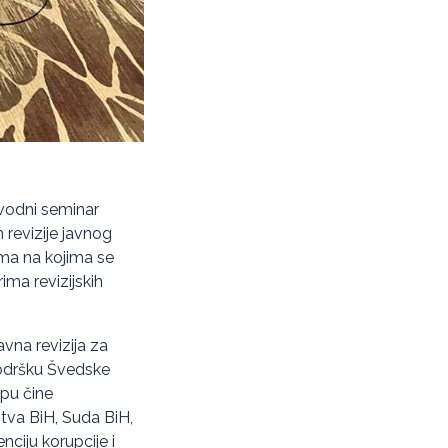
vodni seminar
revizije javnog
ima na kojima se
ima revizijskih
avna revizija za
podršku Švedske
pu čine
štva BiH, Suda BiH,
ciju korupcije i