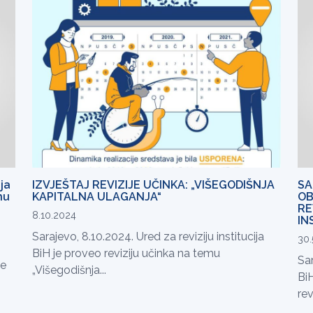
ja
IZVJEŠTAJ REVIZIJE UČINKA: „VIŠEGODIŠNJA
SA
nu
KAPITALNA ULAGANJA“
OB
RE
8.10.2024
IN
Sarajevo, 8.10.2024. Ured za reviziju institucija
30.
BiH je proveo reviziju učinka na temu
Sar
ke
„Višegodišnja...
BiH
rev