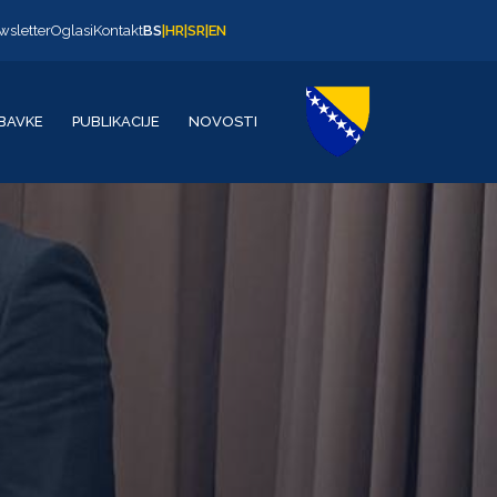
wsletter
Oglasi
Kontakt
BS
|
HR
|
SR
|
EN
BAVKE
PUBLIKACIJE
NOVOSTI