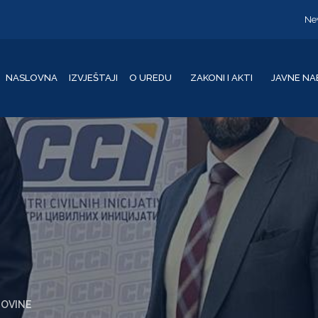
Ne
NASLOVNA
IZVJEŠTAJI
O UREDU
ZAKONI I AKTI
JAVNE NA
GOVINE