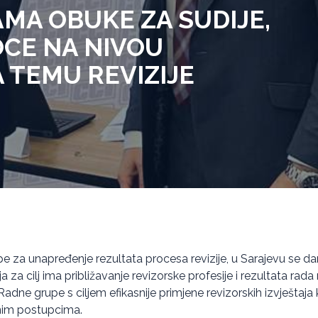
MA OBUKE ZA SUDIJE,
OCE NA NIVOU
A TEMU REVIZIJE
e za unapređenje rezultata procesa revizije, u Sarajevu se d
 za cilj ima približavanje revizorske profesije i rezultata rada 
adne grupe s ciljem efikasnije primjene revizorskih izvještaja
žnim postupcima.