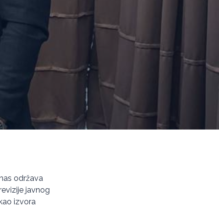
anas održava
revizije javnog
 kao izvora