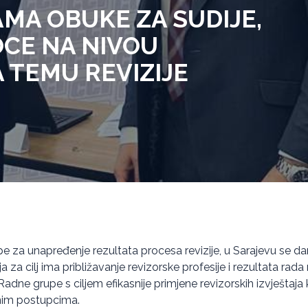
MA OBUKE ZA SUDIJE,
OCE NA NIVOU
A TEMU REVIZIJE
e za unapređenje rezultata procesa revizije, u Sarajevu se d
 za cilj ima približavanje revizorske profesije i rezultata rada 
adne grupe s ciljem efikasnije primjene revizorskih izvještaja
žnim postupcima.