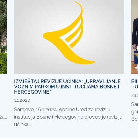
IZVJEŠTAJ REVIZIJE UČINKA: „UPRAVLJANJE
BI
VOZNIM PARKOM U INSTITUCIJAMA BOSNE I
TU
HERCEGOVINE.“
23.
1.1.2020
Sa
Sarajevo, 16.1.2024. godine Ured za reviziju
gen
žul,
institucija Bosne i Hercegovine proveo je reviziju
Bos
učinka...