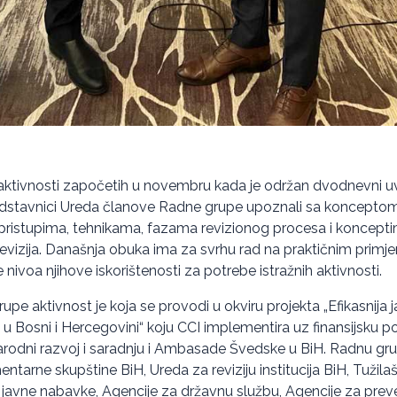
aktivnosti započetih u novembru kada je održan dvodnevni u
dstavnici Ureda članove Radne grupe upoznali sa konceptom 
 pristupima, tehnikama, fazama revizionog procesa i koncept
revizija. Današnja obuka ima za svrhu rad na praktičnim primjer
 nivoa njihove iskorištenosti za potrebe istražnih aktivnosti.
pe aktivnost je koja se provodi u okviru projekta „Efikasnija j
 u Bosni i Hercegovini“ koju CCI implementira uz finansijsku 
rodni razvoj i saradnju i Ambasade Švedske u BiH. Radnu gru
ntarne skupštine BiH, Ureda za reviziju institucija BiH, Tužila
 javne nabavke, Agencije za državnu službu, Agencije za preven