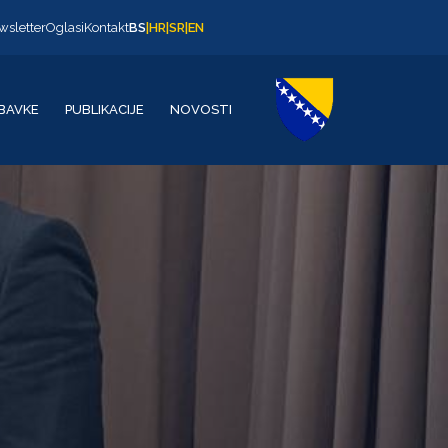
wsletter
Oglasi
Kontakt
BS
|
HR
|
SR
|
EN
BAVKE
PUBLIKACIJE
NOVOSTI