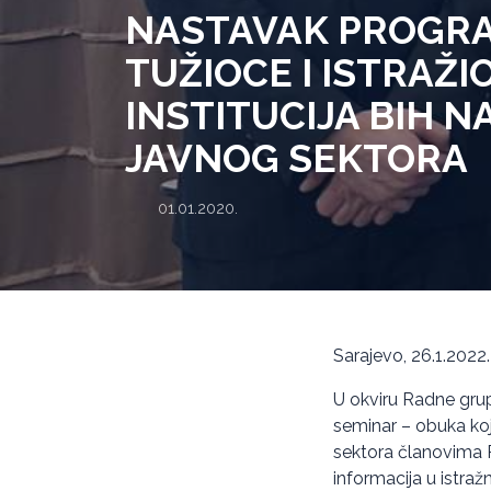
NASTAVAK PROGRA
TUŽIOCE I ISTRAŽI
INSTITUCIJA BIH N
JAVNOG SEKTORA
01.01.2020.
Sarajevo, 26.1.2022.
U okviru Radne grup
seminar – obuka koja
sektora članovima R
informacija u istra