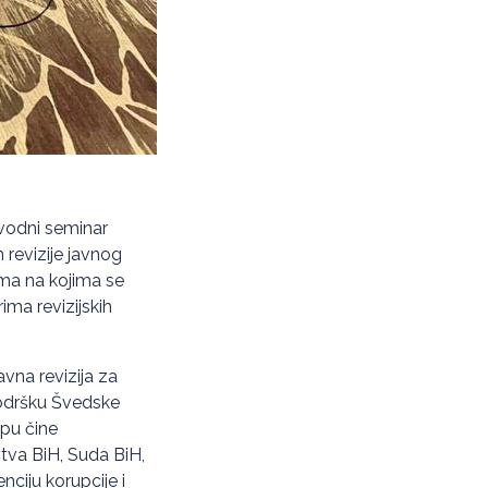
vodni seminar
revizije javnog
ima na kojima se
ima revizijskih
avna revizija za
podršku Švedske
pu čine
štva BiH, Suda BiH,
ciju korupcije i