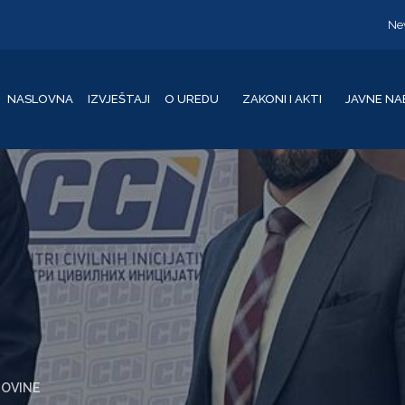
Ne
NASLOVNA
IZVJEŠTAJI
O UREDU
ZAKONI I AKTI
JAVNE NA
GOVINE