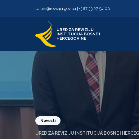
Skip to content
Skip to footer
saibih@revizija.gov.ba
|
+387 33 27 54 00
URED ZA REVIZIJU
INSTITUCIJA BOSNE I
HERCEGOVINE
Novosti
URED ZA REVIZIJU INSTITUCIJA BOSNE I HERCE